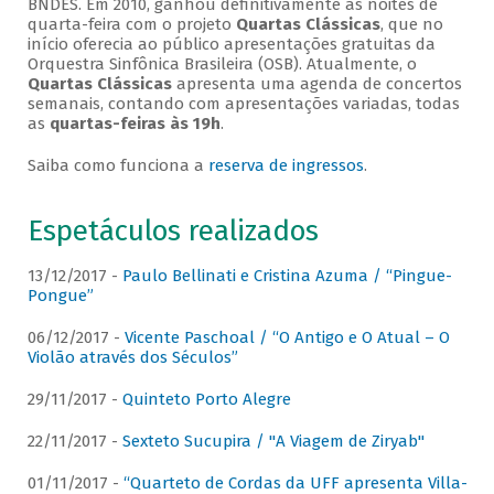
BNDES. Em 2010, ganhou definitivamente as noites de
quarta-feira com o projeto
Quartas Clássicas
, que no
início oferecia ao público apresentações gratuitas da
Orquestra Sinfônica Brasileira (OSB). Atualmente, o
Quartas Clássicas
apresenta uma agenda de concertos
semanais, contando com apresentações variadas, todas
as
quartas-feiras às 19h
.
Saiba como funciona a
reserva de ingressos
.
Espetáculos realizados
13/12/2017 -
Paulo Bellinati e Cristina Azuma / “Pingue-
Pongue”
06/12/2017 -
Vicente Paschoal / “O Antigo e O Atual – O
Violão através dos Séculos”
29/11/2017 -
Quinteto Porto Alegre
22/11/2017 -
Sexteto Sucupira / "A Viagem de Ziryab"
01/11/2017 -
“Quarteto de Cordas da UFF apresenta Villa-