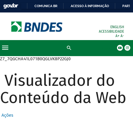
COMUNICA BR
ACESSO À INFORMAÇÃO
PARTI
ENGLISH
ACESSIBILIDADE
A+
A-
Busca
Z7_7QGCHA41L071B0QGLVK8P22GJ0
Visualizador do
Conteúdo da Web
Ações