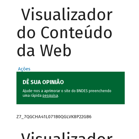
Visualizador
do Conteúdo
da Web
Ações
DÊ SUA OPINIÃO
Ajude-nos a aprimorar o site do BNDES preenchendo
uma rápida
pesquisa
.
Z7_7QGCHA41L071B0QGLVK8P22GB6