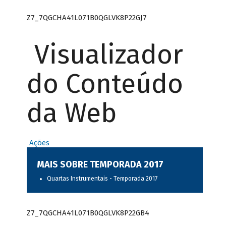
Z7_7QGCHA41L071B0QGLVK8P22GJ7
Visualizador
do Conteúdo
da Web
Ações
MAIS SOBRE TEMPORADA 2017
Quartas Instrumentais - Temporada 2017
Z7_7QGCHA41L071B0QGLVK8P22GB4