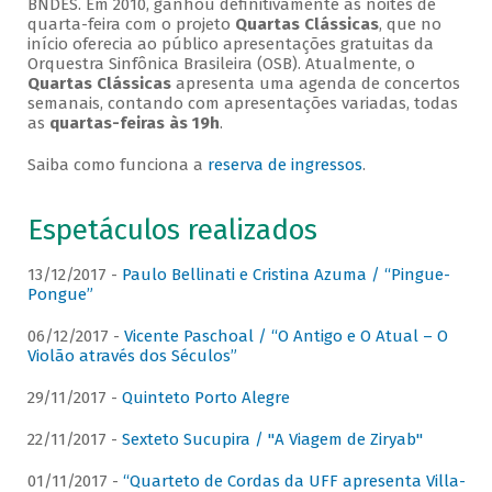
BNDES. Em 2010, ganhou definitivamente as noites de
quarta-feira com o projeto
Quartas Clássicas
, que no
início oferecia ao público apresentações gratuitas da
Orquestra Sinfônica Brasileira (OSB). Atualmente, o
Quartas Clássicas
apresenta uma agenda de concertos
semanais, contando com apresentações variadas, todas
as
quartas-feiras às 19h
.
Saiba como funciona a
reserva de ingressos
.
Espetáculos realizados
13/12/2017 -
Paulo Bellinati e Cristina Azuma / “Pingue-
Pongue”
06/12/2017 -
Vicente Paschoal / “O Antigo e O Atual – O
Violão através dos Séculos”
29/11/2017 -
Quinteto Porto Alegre
22/11/2017 -
Sexteto Sucupira / "A Viagem de Ziryab"
01/11/2017 -
“Quarteto de Cordas da UFF apresenta Villa-