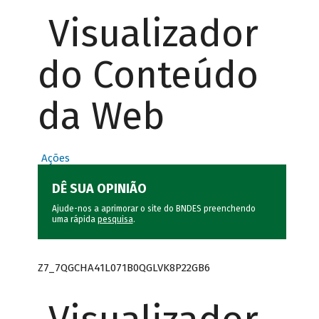
Visualizador
do Conteúdo
da Web
Ações
DÊ SUA OPINIÃO
Ajude-nos a aprimorar o site do BNDES preenchendo
uma rápida
pesquisa
.
Z7_7QGCHA41L071B0QGLVK8P22GB6