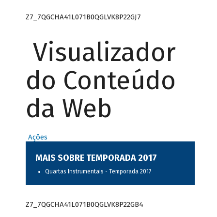
Z7_7QGCHA41L071B0QGLVK8P22GJ7
Visualizador
do Conteúdo
da Web
Ações
MAIS SOBRE TEMPORADA 2017
Quartas Instrumentais - Temporada 2017
Z7_7QGCHA41L071B0QGLVK8P22GB4