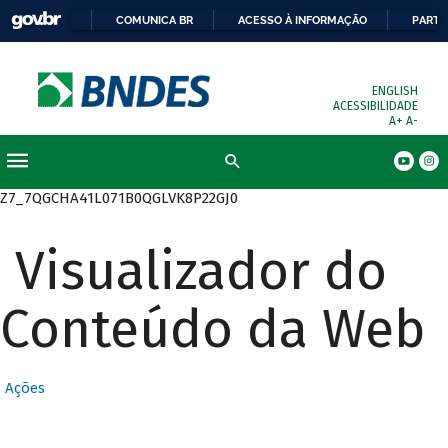
COMUNICA BR
ACESSO À INFORMAÇÃO
PARTI
ENGLISH
ACESSIBILIDADE
A+
A-
Busca
Z7_7QGCHA41L071B0QGLVK8P22GJ0
Visualizador do
Conteúdo da Web
Ações