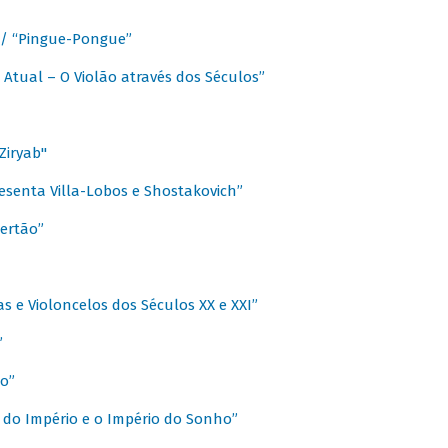
a / “Pingue-Pongue”
 Atual – O Violão através dos Séculos”
Ziryab"
esenta Villa-Lobos e Shostakovich”
ertão”
s e Violoncelos dos Séculos XX e XXI”
”
o”
 do Império e o Império do Sonho”