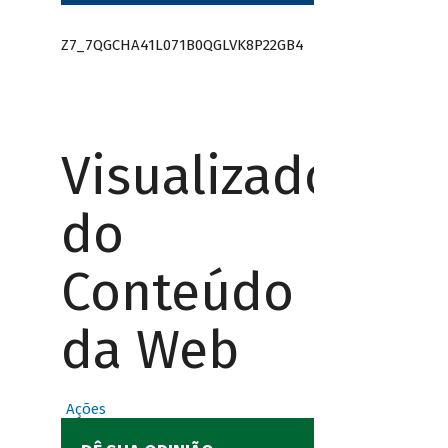
Z7_7QGCHA41L071B0QGLVK8P22GB4
Visualizador
do
Conteúdo
da Web
Ações