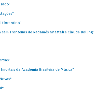
ssado”
stações”
 Florentino”
 sem Fronteiras de Radamés Gnattali e Claude Bolling”
ordas”
Imortais da Academia Brasileira de Música”
 Novas"
il"