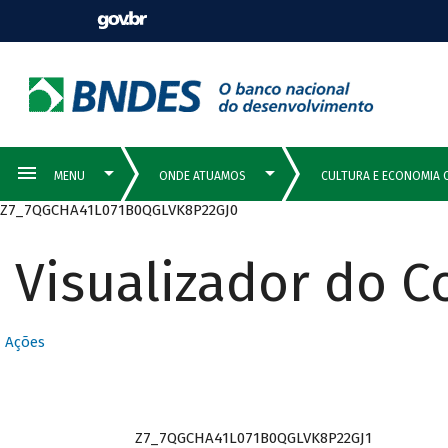
Z7_7QGCHA41L071B0QGLVK8P22GJ0
Visualizador do 
Ações
Z7_7QGCHA41L071B0QGLVK8P22GJ1