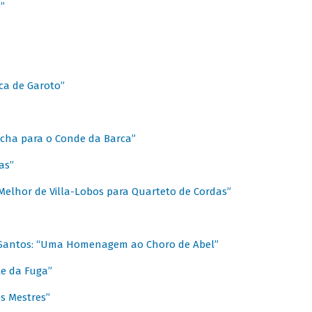
”
ica de Garoto”
Marcha para o Conde da Barca”
as”
Melhor de Villa-Lobos para Quarteto de Cordas”
o Santos: “Uma Homenagem ao Choro de Abel”
te da Fuga”
s Mestres”