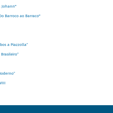
a Johann"
Do Barroco ao Barraco"
obos a Piazzolla”
Brasileiro”
 Moderno”
VIII