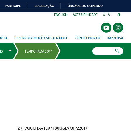
PARTICIPE
LEGISLAÇÃO
ÓRGÃOS DO GOVERNO
⁣
ENGLISH
ACESSIBILIDADE
A+
A-
NCIA
DESENVOLVIMENTO SUSTENTÁVEL
CONHECIMENTO
IMPRENSA
Busca
Z7_7QGCHA41L071B0QGLVK8P22GJ7