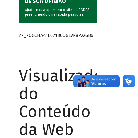
DÊ SUA OPINIÃO
Ajude-nos a aprimorar o site do BNDES
preenchendo uma rápida
pesquisa
.
Z7_7QGCHA41L071B0QGLVK8P22GB6
Visualizador
do
Conteúdo
da Web