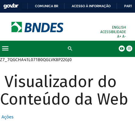
COMUNICA BR
ACESSO À INFORMAÇÃO
PARTI
ENGLISH
ACESSIBILIDADE
A+
A-
Busca
Z7_7QGCHA41L071B0QGLVK8P22GJ0
Visualizador do
Conteúdo da Web
Ações