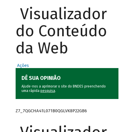
Visualizador
do Conteúdo
da Web
Ações
DÊ SUA OPINIÃO
Ajude-nos a aprimorar o site do BNDES preenchendo
uma rápida
pesquisa
.
Z7_7QGCHA41L071B0QGLVK8P22GB6