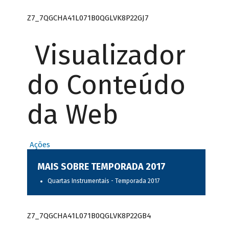
Z7_7QGCHA41L071B0QGLVK8P22GJ7
Visualizador
do Conteúdo
da Web
Ações
MAIS SOBRE TEMPORADA 2017
Quartas Instrumentais - Temporada 2017
Z7_7QGCHA41L071B0QGLVK8P22GB4