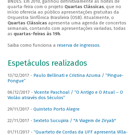
BNDES. Em 2010, ganhou definitivamente as noites de
quarta-feira com o projeto
Quartas Clássicas
, que no
início oferecia ao público apresentações gratuitas da
Orquestra Sinfônica Brasileira (OSB). Atualmente, o
Quartas Clássicas
apresenta uma agenda de concertos
semanais, contando com apresentações variadas, todas
as
quartas-feiras às 19h
.
Saiba como funciona a
reserva de ingressos
.
Espetáculos realizados
13/12/2017 -
Paulo Bellinati e Cristina Azuma / “Pingue-
Pongue”
06/12/2017 -
Vicente Paschoal / “O Antigo e O Atual – O
Violão através dos Séculos”
29/11/2017 -
Quinteto Porto Alegre
22/11/2017 -
Sexteto Sucupira / "A Viagem de Ziryab"
01/11/2017 -
“Quarteto de Cordas da UFF apresenta Villa-