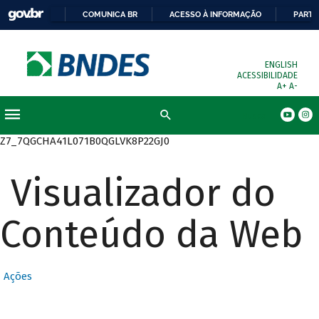
COMUNICA BR
ACESSO À INFORMAÇÃO
PARTI
ENGLISH
ACESSIBILIDADE
A+
A-
Busca
Z7_7QGCHA41L071B0QGLVK8P22GJ0
Visualizador do
Conteúdo da Web
Ações