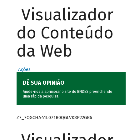
Visualizador
do Conteúdo
da Web
Ações
DÊ SUA OPINIÃO
Ajude-nos a aprimorar o site do BNDES preenchendo
uma rápida
pesquisa
.
Z7_7QGCHA41L071B0QGLVK8P22GB6