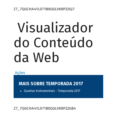
Z7_7QGCHA41L071B0QGLVK8P22GJ7
Visualizador
do Conteúdo
da Web
Ações
MAIS SOBRE TEMPORADA 2017
Quartas Instrumentais - Temporada 2017
Z7_7QGCHA41L071B0QGLVK8P22GB4