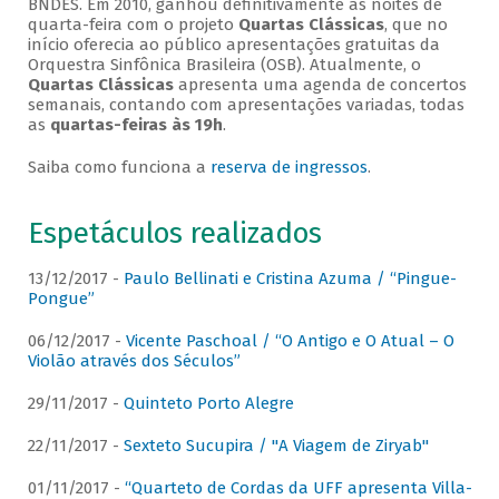
BNDES. Em 2010, ganhou definitivamente as noites de
quarta-feira com o projeto
Quartas Clássicas
, que no
início oferecia ao público apresentações gratuitas da
Orquestra Sinfônica Brasileira (OSB). Atualmente, o
Quartas Clássicas
apresenta uma agenda de concertos
semanais, contando com apresentações variadas, todas
as
quartas-feiras às 19h
.
Saiba como funciona a
reserva de ingressos
.
Espetáculos realizados
13/12/2017 -
Paulo Bellinati e Cristina Azuma / “Pingue-
Pongue”
06/12/2017 -
Vicente Paschoal / “O Antigo e O Atual – O
Violão através dos Séculos”
29/11/2017 -
Quinteto Porto Alegre
22/11/2017 -
Sexteto Sucupira / "A Viagem de Ziryab"
01/11/2017 -
“Quarteto de Cordas da UFF apresenta Villa-