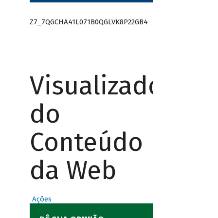
Z7_7QGCHA41L071B0QGLVK8P22GB4
Visualizador
do
Conteúdo
da Web
Ações