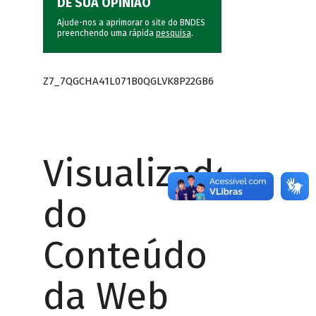
DÊ SUA OPINIÃO
Ajude-nos a aprimorar o site do BNDES
preenchendo uma rápida
pesquisa
.
Z7_7QGCHA41L071B0QGLVK8P22GB6
Visualizador
do
Conteúdo
da Web