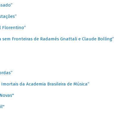
ssado”
stações”
 Florentino”
 sem Fronteiras de Radamés Gnattali e Claude Bolling”
ordas”
Imortais da Academia Brasileira de Música”
 Novas"
il"