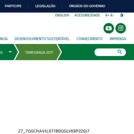
PARTICIPE
LEGISLAÇÃO
ÓRGÃOS DO GOVERNO
⁣
ENGLISH
ACESSIBILIDADE
A+
A-
NCIA
DESENVOLVIMENTO SUSTENTÁVEL
CONHECIMENTO
IMPRENSA
Busca
Z7_7QGCHA41L071B0QGLVK8P22GJ7