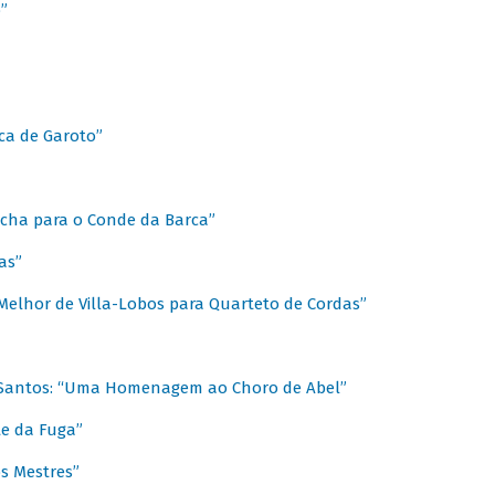
”
ica de Garoto”
Marcha para o Conde da Barca”
as”
Melhor de Villa-Lobos para Quarteto de Cordas”
o Santos: “Uma Homenagem ao Choro de Abel”
te da Fuga”
s Mestres”