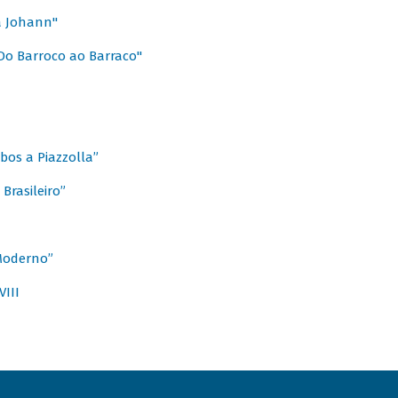
a Johann"
Do Barroco ao Barraco"
obos a Piazzolla”
Brasileiro”
 Moderno”
VIII