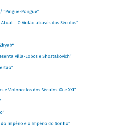
a / “Pingue-Pongue”
 Atual – O Violão através dos Séculos”
Ziryab"
esenta Villa-Lobos e Shostakovich”
ertão”
s e Violoncelos dos Séculos XX e XXI”
”
o”
 do Império e o Império do Sonho”