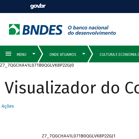
Z7_7QGCHA41L071B0QGLVK8P22GJ0
Visualizador do 
Ações
Z7_7QGCHA41L071B0QGLVK8P22GJ1