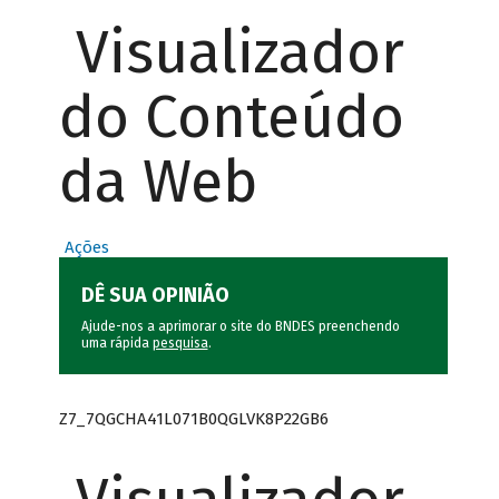
Visualizador
do Conteúdo
da Web
Ações
DÊ SUA OPINIÃO
Ajude-nos a aprimorar o site do BNDES preenchendo
uma rápida
pesquisa
.
Z7_7QGCHA41L071B0QGLVK8P22GB6