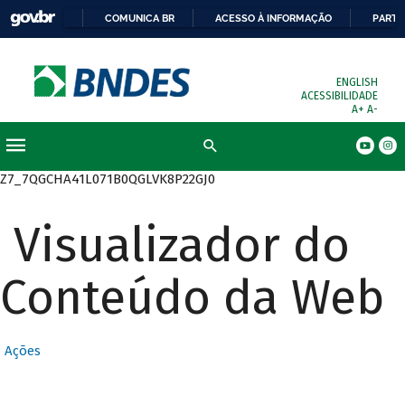
COMUNICA BR
ACESSO À INFORMAÇÃO
PARTI
ENGLISH
ACESSIBILIDADE
A+
A-
Busca
Z7_7QGCHA41L071B0QGLVK8P22GJ0
Visualizador do
Conteúdo da Web
Ações