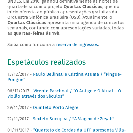
BNDES. Em 2010, ganhou definitivamente as noites de
quarta-feira com o projeto
Quartas Clássicas
, que no
início oferecia ao público apresentações gratuitas da
Orquestra Sinfônica Brasileira (OSB). Atualmente, o
Quartas Clássicas
apresenta uma agenda de concertos
semanais, contando com apresentações variadas, todas
as
quartas-feiras às 19h
.
Saiba como funciona a
reserva de ingressos
.
Espetáculos realizados
13/12/2017 -
Paulo Bellinati e Cristina Azuma / “Pingue-
Pongue”
06/12/2017 -
Vicente Paschoal / “O Antigo e O Atual – O
Violão através dos Séculos”
29/11/2017 -
Quinteto Porto Alegre
22/11/2017 -
Sexteto Sucupira / "A Viagem de Ziryab"
01/11/2017 -
“Quarteto de Cordas da UFF apresenta Villa-