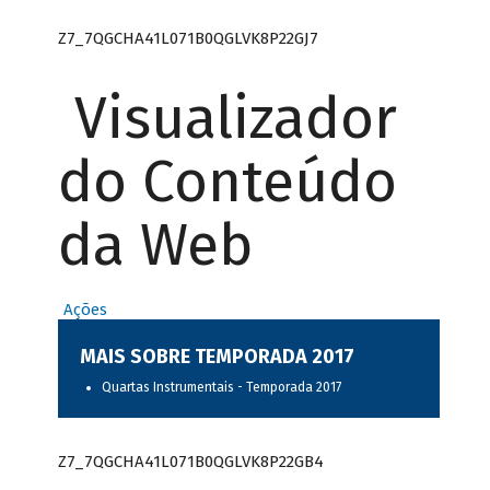
Z7_7QGCHA41L071B0QGLVK8P22GJ7
Visualizador
do Conteúdo
da Web
Ações
MAIS SOBRE TEMPORADA 2017
Quartas Instrumentais - Temporada 2017
Z7_7QGCHA41L071B0QGLVK8P22GB4