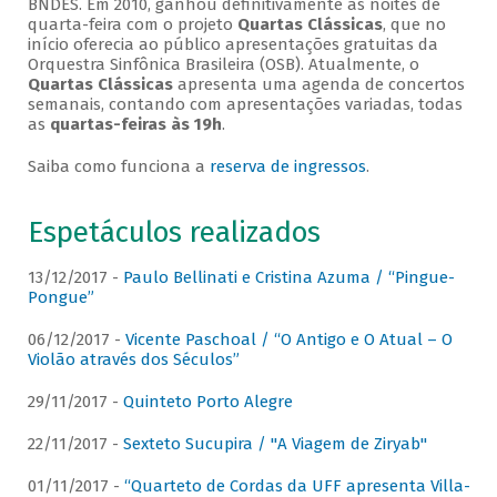
BNDES. Em 2010, ganhou definitivamente as noites de
quarta-feira com o projeto
Quartas Clássicas
, que no
início oferecia ao público apresentações gratuitas da
Orquestra Sinfônica Brasileira (OSB). Atualmente, o
Quartas Clássicas
apresenta uma agenda de concertos
semanais, contando com apresentações variadas, todas
as
quartas-feiras às 19h
.
Saiba como funciona a
reserva de ingressos
.
Espetáculos realizados
13/12/2017 -
Paulo Bellinati e Cristina Azuma / “Pingue-
Pongue”
06/12/2017 -
Vicente Paschoal / “O Antigo e O Atual – O
Violão através dos Séculos”
29/11/2017 -
Quinteto Porto Alegre
22/11/2017 -
Sexteto Sucupira / "A Viagem de Ziryab"
01/11/2017 -
“Quarteto de Cordas da UFF apresenta Villa-