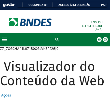
COMUNICA BR
ACESSO À INFORMAÇÃO
PARTI
ENGLISH
ACESSIBILIDADE
A+
A-
Busca
Z7_7QGCHA41L071B0QGLVK8P22GJ0
Visualizador do
Conteúdo da Web
Ações