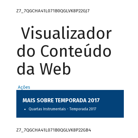
Z7_7QGCHA41L071B0QGLVK8P22GJ7
Visualizador
do Conteúdo
da Web
Ações
MAIS SOBRE TEMPORADA 2017
Quartas Instrumentais - Temporada 2017
Z7_7QGCHA41L071B0QGLVK8P22GB4