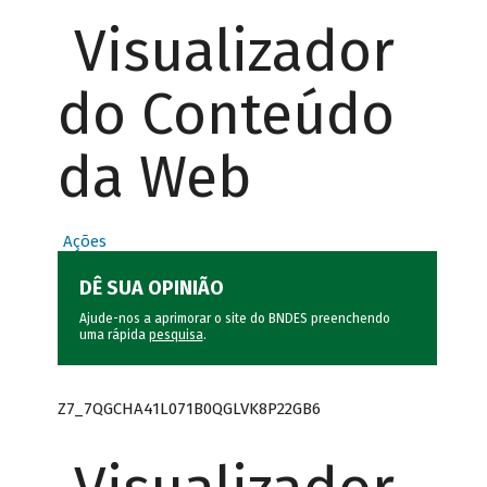
Visualizador
do Conteúdo
da Web
Ações
DÊ SUA OPINIÃO
Ajude-nos a aprimorar o site do BNDES preenchendo
uma rápida
pesquisa
.
Z7_7QGCHA41L071B0QGLVK8P22GB6