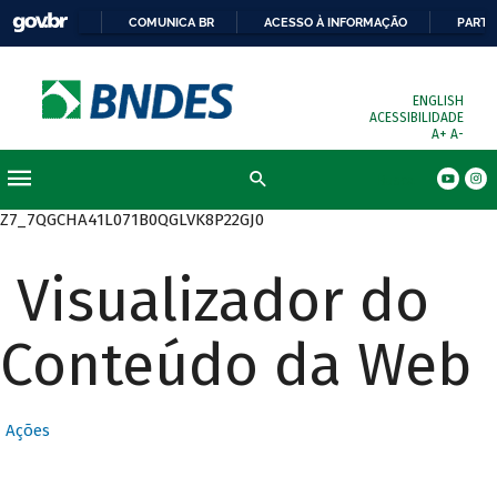
COMUNICA BR
ACESSO À INFORMAÇÃO
PARTI
ENGLISH
ACESSIBILIDADE
A+
A-
Busca
Z7_7QGCHA41L071B0QGLVK8P22GJ0
Visualizador do
Conteúdo da Web
Ações