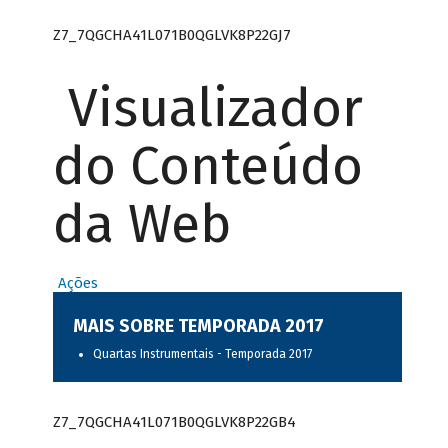
Z7_7QGCHA41L071B0QGLVK8P22GJ7
Visualizador
do Conteúdo
da Web
Ações
MAIS SOBRE TEMPORADA 2017
Quartas Instrumentais - Temporada 2017
Z7_7QGCHA41L071B0QGLVK8P22GB4