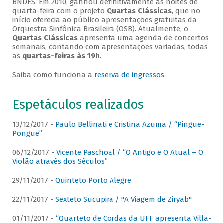
BNDES. Em 2010, ganhou definitivamente as noites de
quarta-feira com o projeto
Quartas Clássicas
, que no
início oferecia ao público apresentações gratuitas da
Orquestra Sinfônica Brasileira (OSB). Atualmente, o
Quartas Clássicas
apresenta uma agenda de concertos
semanais, contando com apresentações variadas, todas
as
quartas-feiras às 19h
.
Saiba como funciona a
reserva de ingressos
.
Espetáculos realizados
13/12/2017 -
Paulo Bellinati e Cristina Azuma / “Pingue-
Pongue”
06/12/2017 -
Vicente Paschoal / “O Antigo e O Atual – O
Violão através dos Séculos”
29/11/2017 -
Quinteto Porto Alegre
22/11/2017 -
Sexteto Sucupira / "A Viagem de Ziryab"
01/11/2017 -
“Quarteto de Cordas da UFF apresenta Villa-