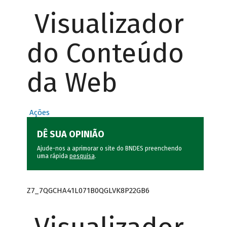
Visualizador
do Conteúdo
da Web
Ações
DÊ SUA OPINIÃO
Ajude-nos a aprimorar o site do BNDES preenchendo
uma rápida
pesquisa
.
Z7_7QGCHA41L071B0QGLVK8P22GB6