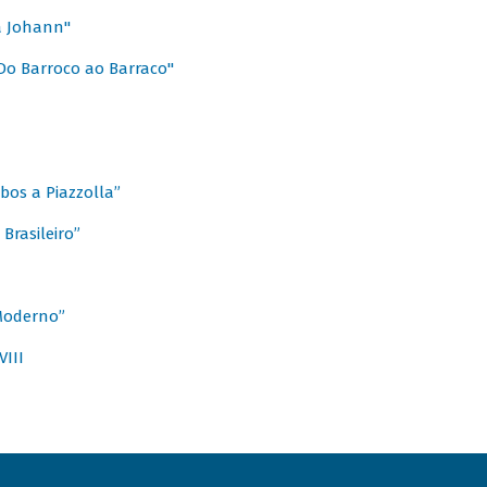
a Johann"
Do Barroco ao Barraco"
obos a Piazzolla”
Brasileiro”
 Moderno”
VIII