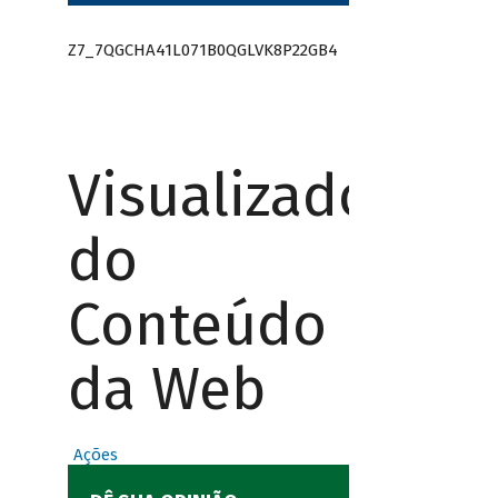
Z7_7QGCHA41L071B0QGLVK8P22GB4
Visualizador
do
Conteúdo
da Web
Ações