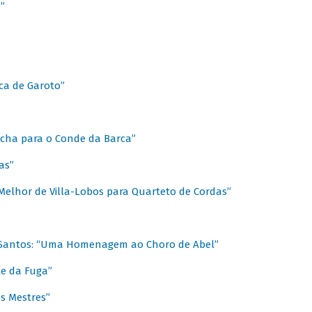
”
ica de Garoto”
Marcha para o Conde da Barca”
as”
Melhor de Villa-Lobos para Quarteto de Cordas”
o Santos: “Uma Homenagem ao Choro de Abel”
te da Fuga”
s Mestres”