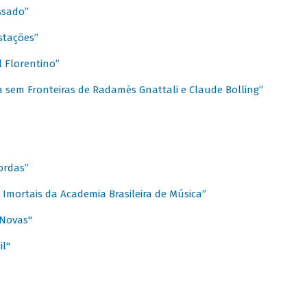
ssado”
stações”
 Florentino”
 sem Fronteiras de Radamés Gnattali e Claude Bolling”
ordas”
Imortais da Academia Brasileira de Música”
 Novas"
il"