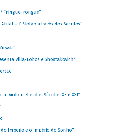
a / “Pingue-Pongue”
 Atual – O Violão através dos Séculos”
Ziryab"
esenta Villa-Lobos e Shostakovich”
ertão”
s e Violoncelos dos Séculos XX e XXI”
”
o”
 do Império e o Império do Sonho”