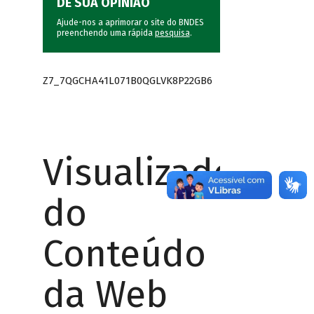
DÊ SUA OPINIÃO
Ajude-nos a aprimorar o site do BNDES
preenchendo uma rápida
pesquisa
.
Z7_7QGCHA41L071B0QGLVK8P22GB6
Visualizador
do
Conteúdo
da Web