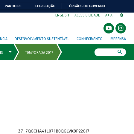
PARTICIPE
LEGISLAÇÃO
ÓRGÃOS DO GOVERNO
⁣
ENGLISH
ACESSIBILIDADE
A+
A-
NCIA
DESENVOLVIMENTO SUSTENTÁVEL
CONHECIMENTO
IMPRENSA
Busca
Z7_7QGCHA41L071B0QGLVK8P22GJ7