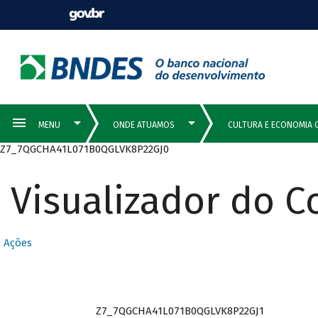
Z7_7QGCHA41L071B0QGLVK8P22GJ0
Visualizador do 
Ações
Z7_7QGCHA41L071B0QGLVK8P22GJ1