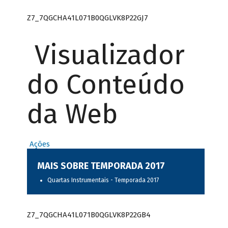
Z7_7QGCHA41L071B0QGLVK8P22GJ7
Visualizador
do Conteúdo
da Web
Ações
MAIS SOBRE TEMPORADA 2017
Quartas Instrumentais - Temporada 2017
Z7_7QGCHA41L071B0QGLVK8P22GB4