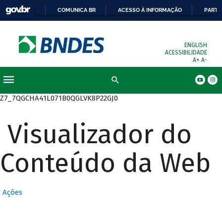
COMUNICA BR
ACESSO À INFORMAÇÃO
PARTI
ENGLISH
ACESSIBILIDADE
A+
A-
Busca
Z7_7QGCHA41L071B0QGLVK8P22GJ0
Visualizador do
Conteúdo da Web
Ações