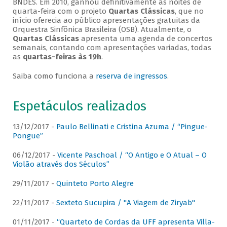
BNDES. Em 2010, ganhou definitivamente as noites de
quarta-feira com o projeto
Quartas Clássicas
, que no
início oferecia ao público apresentações gratuitas da
Orquestra Sinfônica Brasileira (OSB). Atualmente, o
Quartas Clássicas
apresenta uma agenda de concertos
semanais, contando com apresentações variadas, todas
as
quartas-feiras às 19h
.
Saiba como funciona a
reserva de ingressos
.
Espetáculos realizados
13/12/2017 -
Paulo Bellinati e Cristina Azuma / “Pingue-
Pongue”
06/12/2017 -
Vicente Paschoal / “O Antigo e O Atual – O
Violão através dos Séculos”
29/11/2017 -
Quinteto Porto Alegre
22/11/2017 -
Sexteto Sucupira / "A Viagem de Ziryab"
01/11/2017 -
“Quarteto de Cordas da UFF apresenta Villa-