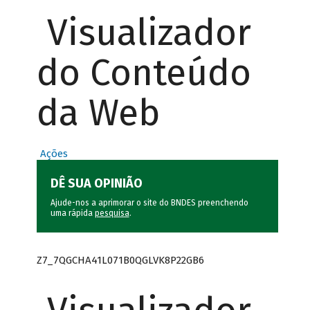
Visualizador
do Conteúdo
da Web
Ações
DÊ SUA OPINIÃO
Ajude-nos a aprimorar o site do BNDES preenchendo
uma rápida
pesquisa
.
Z7_7QGCHA41L071B0QGLVK8P22GB6