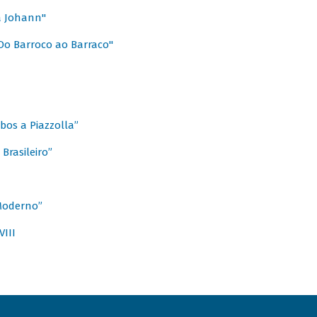
a Johann"
Do Barroco ao Barraco"
obos a Piazzolla”
Brasileiro”
 Moderno”
VIII