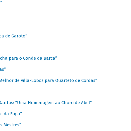
”
ica de Garoto”
Marcha para o Conde da Barca”
as”
Melhor de Villa-Lobos para Quarteto de Cordas”
o Santos: “Uma Homenagem ao Choro de Abel”
te da Fuga”
s Mestres”