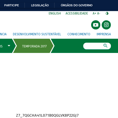
PARTICIPE
LEGISLAÇÃO
ÓRGÃOS DO GOVERNO
⁣
ENGLISH
ACESSIBILIDADE
A+
A-
NCIA
DESENVOLVIMENTO SUSTENTÁVEL
CONHECIMENTO
IMPRENSA
Busca
Z7_7QGCHA41L071B0QGLVK8P22GJ7