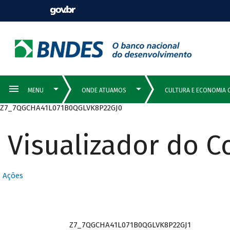
Z7_7QGCHA41L071B0QGLVK8P22GJ0
Visualizador do 
Ações
Z7_7QGCHA41L071B0QGLVK8P22GJ1