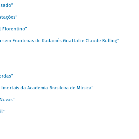
ssado”
stações”
 Florentino”
 sem Fronteiras de Radamés Gnattali e Claude Bolling”
ordas”
Imortais da Academia Brasileira de Música”
 Novas"
il"