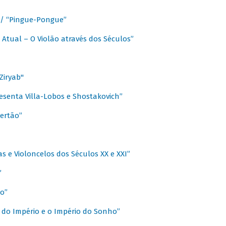
a / “Pingue-Pongue”
 Atual – O Violão através dos Séculos”
Ziryab"
esenta Villa-Lobos e Shostakovich”
ertão”
s e Violoncelos dos Séculos XX e XXI”
”
o”
 do Império e o Império do Sonho”