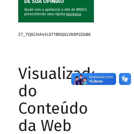
DÊ SUA OPINIÃO
Ajude-nos a aprimorar o site do BNDES
preenchendo uma rápida
pesquisa
.
Z7_7QGCHA41L071B0QGLVK8P22GB6
Visualizador
do
Conteúdo
da Web