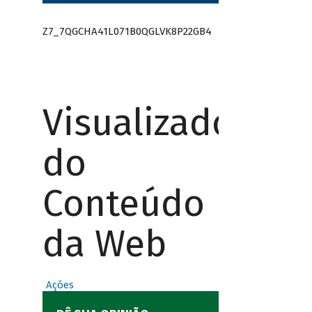
Z7_7QGCHA41L071B0QGLVK8P22GB4
Visualizador
do
Conteúdo
da Web
Ações