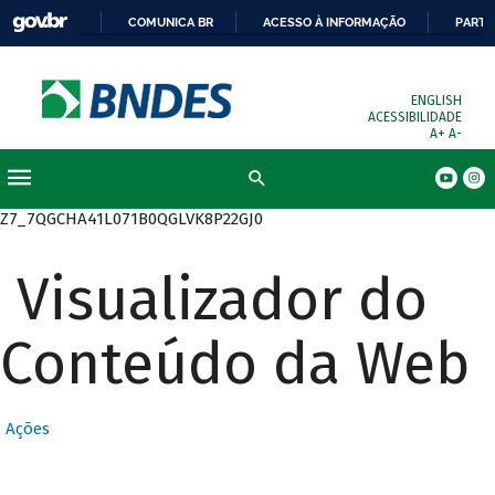
COMUNICA BR
ACESSO À INFORMAÇÃO
PARTI
ENGLISH
ACESSIBILIDADE
A+
A-
Busca
Z7_7QGCHA41L071B0QGLVK8P22GJ0
Visualizador do
Conteúdo da Web
Ações