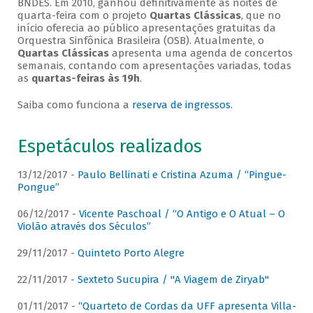
BNDES. Em 2010, ganhou definitivamente as noites de
quarta-feira com o projeto
Quartas Clássicas
, que no
início oferecia ao público apresentações gratuitas da
Orquestra Sinfônica Brasileira (OSB). Atualmente, o
Quartas Clássicas
apresenta uma agenda de concertos
semanais, contando com apresentações variadas, todas
as
quartas-feiras às 19h
.
Saiba como funciona a
reserva de ingressos
.
Espetáculos realizados
13/12/2017 -
Paulo Bellinati e Cristina Azuma / “Pingue-
Pongue”
06/12/2017 -
Vicente Paschoal / “O Antigo e O Atual – O
Violão através dos Séculos”
29/11/2017 -
Quinteto Porto Alegre
22/11/2017 -
Sexteto Sucupira / "A Viagem de Ziryab"
01/11/2017 -
“Quarteto de Cordas da UFF apresenta Villa-