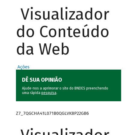
Visualizador
do Conteúdo
da Web
Ações
DÊ SUA OPINIÃO
Ajude-nos a aprimorar o site do BNDES preenchendo
uma rápida
pesquisa
.
Z7_7QGCHA41L071B0QGLVK8P22GB6