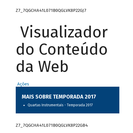
Z7_7QGCHA41L071B0QGLVK8P22GJ7
Visualizador
do Conteúdo
da Web
Ações
MAIS SOBRE TEMPORADA 2017
Quartas Instrumentais - Temporada 2017
Z7_7QGCHA41L071B0QGLVK8P22GB4