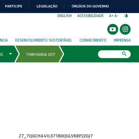
PARTICIPE
LEGISLAÇÃO
ÓRGÃOS DO GOVERNO
⁣
ENGLISH
ACESSIBILIDADE
A+
A-
NCIA
DESENVOLVIMENTO SUSTENTÁVEL
CONHECIMENTO
IMPRENSA
Busca
Z7_7QGCHA41L071B0QGLVK8P22GJ7