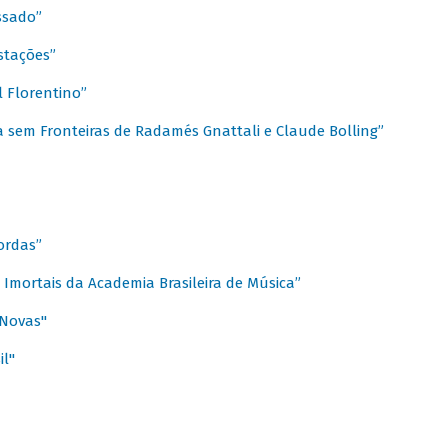
ssado”
stações”
 Florentino”
 sem Fronteiras de Radamés Gnattali e Claude Bolling”
ordas”
Imortais da Academia Brasileira de Música”
 Novas"
il"