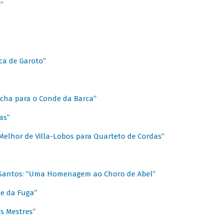
”
ica de Garoto”
Marcha para o Conde da Barca”
as”
Melhor de Villa-Lobos para Quarteto de Cordas”
o Santos: “Uma Homenagem ao Choro de Abel”
te da Fuga”
s Mestres”