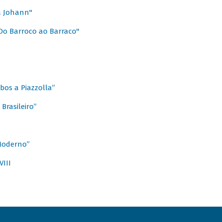
a Johann"
Do Barroco ao Barraco"
obos a Piazzolla”
Brasileiro”
 Moderno”
VIII