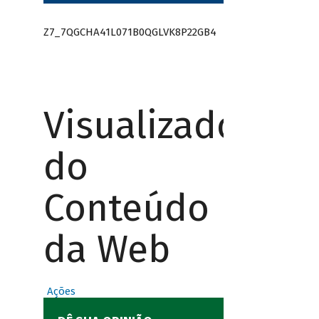
Z7_7QGCHA41L071B0QGLVK8P22GB4
Visualizador
do
Conteúdo
da Web
Ações