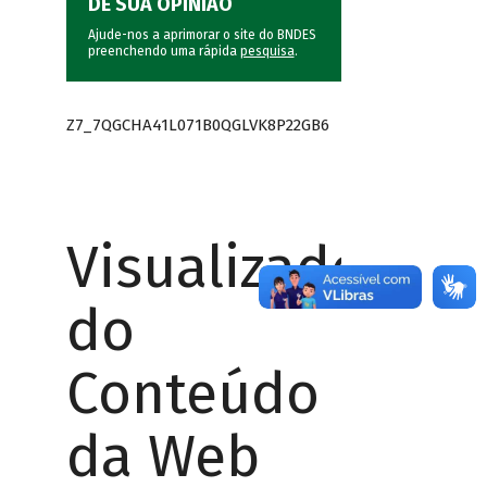
DÊ SUA OPINIÃO
Ajude-nos a aprimorar o site do BNDES
preenchendo uma rápida
pesquisa
.
Z7_7QGCHA41L071B0QGLVK8P22GB6
Visualizador
do
Conteúdo
da Web