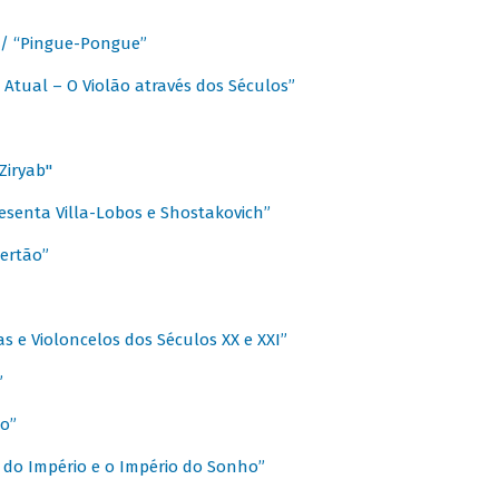
a / “Pingue-Pongue”
 Atual – O Violão através dos Séculos”
Ziryab"
esenta Villa-Lobos e Shostakovich”
ertão”
s e Violoncelos dos Séculos XX e XXI”
”
o”
 do Império e o Império do Sonho”