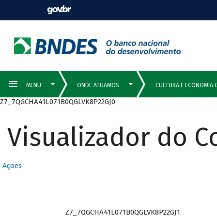
Z7_7QGCHA41L071B0QGLVK8P22GJ0
Visualizador do 
Ações
Z7_7QGCHA41L071B0QGLVK8P22GJ1