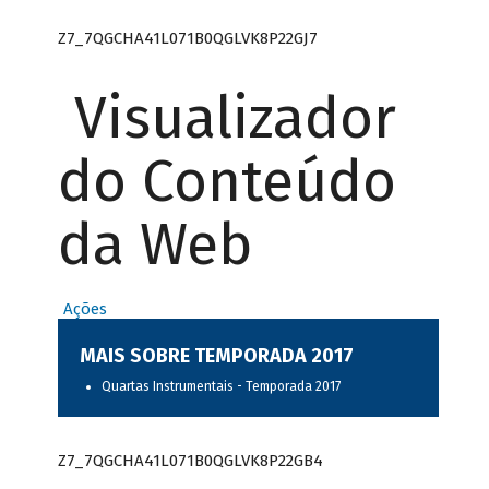
Z7_7QGCHA41L071B0QGLVK8P22GJ7
Visualizador
do Conteúdo
da Web
Ações
MAIS SOBRE TEMPORADA 2017
Quartas Instrumentais - Temporada 2017
Z7_7QGCHA41L071B0QGLVK8P22GB4