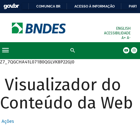
COMUNICA BR
ACESSO À INFORMAÇÃO
PARTI
ENGLISH
ACESSIBILIDADE
A+
A-
Busca
Z7_7QGCHA41L071B0QGLVK8P22GJ0
Visualizador do
Conteúdo da Web
Ações