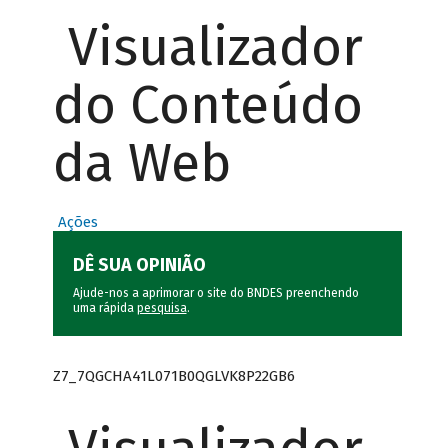
Visualizador
do Conteúdo
da Web
Ações
DÊ SUA OPINIÃO
Ajude-nos a aprimorar o site do BNDES preenchendo
uma rápida
pesquisa
.
Z7_7QGCHA41L071B0QGLVK8P22GB6