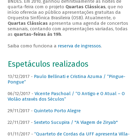
BNDES. Em 2010, ganhou definitivamente as noites de
quarta-feira com o projeto
Quartas Clássicas
, que no
início oferecia ao público apresentações gratuitas da
Orquestra Sinfônica Brasileira (OSB). Atualmente, o
Quartas Clássicas
apresenta uma agenda de concertos
semanais, contando com apresentações variadas, todas
as
quartas-feiras às 19h
.
Saiba como funciona a
reserva de ingressos
.
Espetáculos realizados
13/12/2017 -
Paulo Bellinati e Cristina Azuma / “Pingue-
Pongue”
06/12/2017 -
Vicente Paschoal / “O Antigo e O Atual – O
Violão através dos Séculos”
29/11/2017 -
Quinteto Porto Alegre
22/11/2017 -
Sexteto Sucupira / "A Viagem de Ziryab"
01/11/2017 -
“Quarteto de Cordas da UFF apresenta Villa-