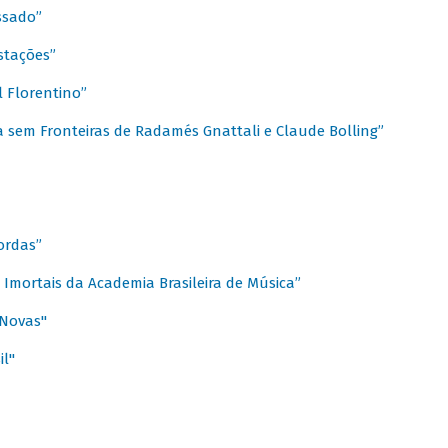
ssado”
stações”
 Florentino”
 sem Fronteiras de Radamés Gnattali e Claude Bolling”
ordas”
Imortais da Academia Brasileira de Música”
 Novas"
il"