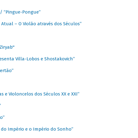
a / “Pingue-Pongue”
 Atual – O Violão através dos Séculos”
Ziryab"
esenta Villa-Lobos e Shostakovich”
ertão”
s e Violoncelos dos Séculos XX e XXI”
”
o”
 do Império e o Império do Sonho”