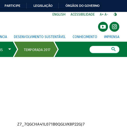
PARTICIPE
LEGISLAÇÃO
ÓRGÃOS DO GOVERNO
⁣
ENGLISH
ACESSIBILIDADE
A+
A-
NCIA
DESENVOLVIMENTO SUSTENTÁVEL
CONHECIMENTO
IMPRENSA
Busca
Z7_7QGCHA41L071B0QGLVK8P22GJ7