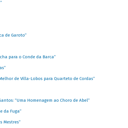
”
ica de Garoto”
Marcha para o Conde da Barca”
as”
Melhor de Villa-Lobos para Quarteto de Cordas”
o Santos: “Uma Homenagem ao Choro de Abel”
te da Fuga”
s Mestres”