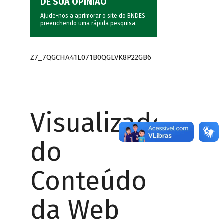
DÊ SUA OPINIÃO
Ajude-nos a aprimorar o site do BNDES
preenchendo uma rápida
pesquisa
.
Z7_7QGCHA41L071B0QGLVK8P22GB6
Visualizador
do
Conteúdo
da Web