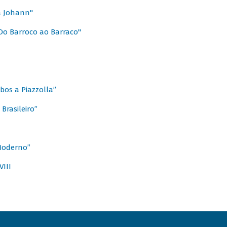
a Johann"
Do Barroco ao Barraco"
obos a Piazzolla”
Brasileiro”
 Moderno”
VIII