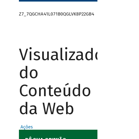
Z7_7QGCHA41L071B0QGLVK8P22GB4
Visualizador
do
Conteúdo
da Web
Ações