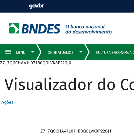
Z7_7QGCHA41L071B0QGLVK8P22GJ0
Visualizador do 
Ações
Z7_7QGCHA41L071B0QGLVK8P22GJ1