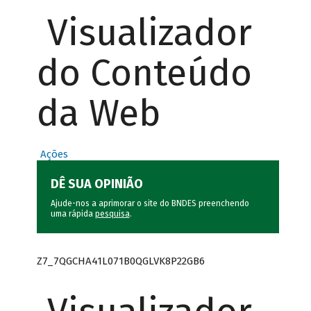
Visualizador
do Conteúdo
da Web
Ações
DÊ SUA OPINIÃO
Ajude-nos a aprimorar o site do BNDES preenchendo
uma rápida
pesquisa
.
Z7_7QGCHA41L071B0QGLVK8P22GB6