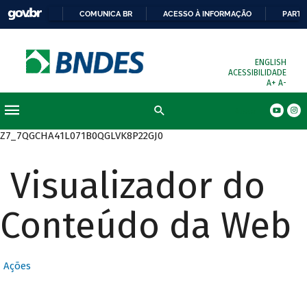
COMUNICA BR
ACESSO À INFORMAÇÃO
PARTI
ENGLISH
ACESSIBILIDADE
A+
A-
Busca
Z7_7QGCHA41L071B0QGLVK8P22GJ0
Visualizador do
Conteúdo da Web
Ações