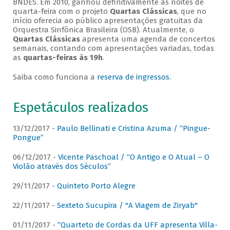
BNDES. Em 2010, ganhou definitivamente as noites de
quarta-feira com o projeto
Quartas Clássicas
, que no
início oferecia ao público apresentações gratuitas da
Orquestra Sinfônica Brasileira (OSB). Atualmente, o
Quartas Clássicas
apresenta uma agenda de concertos
semanais, contando com apresentações variadas, todas
as
quartas-feiras às 19h
.
Saiba como funciona a
reserva de ingressos
.
Espetáculos realizados
13/12/2017 -
Paulo Bellinati e Cristina Azuma / “Pingue-
Pongue”
06/12/2017 -
Vicente Paschoal / “O Antigo e O Atual – O
Violão através dos Séculos”
29/11/2017 -
Quinteto Porto Alegre
22/11/2017 -
Sexteto Sucupira / "A Viagem de Ziryab"
01/11/2017 -
“Quarteto de Cordas da UFF apresenta Villa-