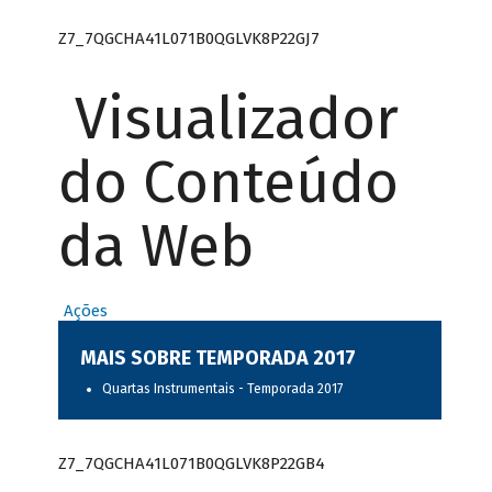
Z7_7QGCHA41L071B0QGLVK8P22GJ7
Visualizador
do Conteúdo
da Web
Ações
MAIS SOBRE TEMPORADA 2017
Quartas Instrumentais - Temporada 2017
Z7_7QGCHA41L071B0QGLVK8P22GB4