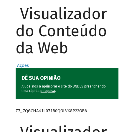
Visualizador
do Conteúdo
da Web
Ações
DÊ SUA OPINIÃO
Ajude-nos a aprimorar o site do BNDES preenchendo
uma rápida
pesquisa
.
Z7_7QGCHA41L071B0QGLVK8P22GB6