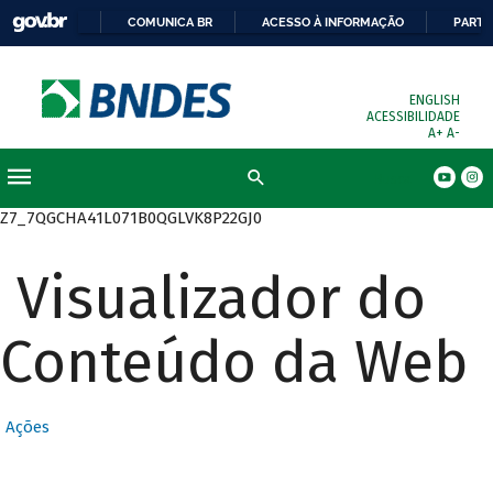
COMUNICA BR
ACESSO À INFORMAÇÃO
PARTI
ENGLISH
ACESSIBILIDADE
A+
A-
Busca
Z7_7QGCHA41L071B0QGLVK8P22GJ0
Visualizador do
Conteúdo da Web
Ações