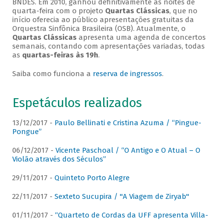
BNDES. Em 2010, ganhou definitivamente as noites de
quarta-feira com o projeto
Quartas Clássicas
, que no
início oferecia ao público apresentações gratuitas da
Orquestra Sinfônica Brasileira (OSB). Atualmente, o
Quartas Clássicas
apresenta uma agenda de concertos
semanais, contando com apresentações variadas, todas
as
quartas-feiras às 19h
.
Saiba como funciona a
reserva de ingressos
.
Espetáculos realizados
13/12/2017 -
Paulo Bellinati e Cristina Azuma / “Pingue-
Pongue”
06/12/2017 -
Vicente Paschoal / “O Antigo e O Atual – O
Violão através dos Séculos”
29/11/2017 -
Quinteto Porto Alegre
22/11/2017 -
Sexteto Sucupira / "A Viagem de Ziryab"
01/11/2017 -
“Quarteto de Cordas da UFF apresenta Villa-