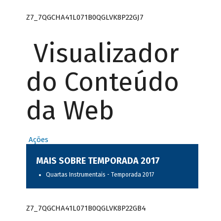
Z7_7QGCHA41L071B0QGLVK8P22GJ7
Visualizador
do Conteúdo
da Web
Ações
MAIS SOBRE TEMPORADA 2017
Quartas Instrumentais - Temporada 2017
Z7_7QGCHA41L071B0QGLVK8P22GB4