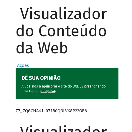
Visualizador
do Conteúdo
da Web
Ações
DÊ SUA OPINIÃO
Ajude-nos a aprimorar o site do BNDES preenchendo
uma rápida
pesquisa
.
Z7_7QGCHA41L071B0QGLVK8P22GB6