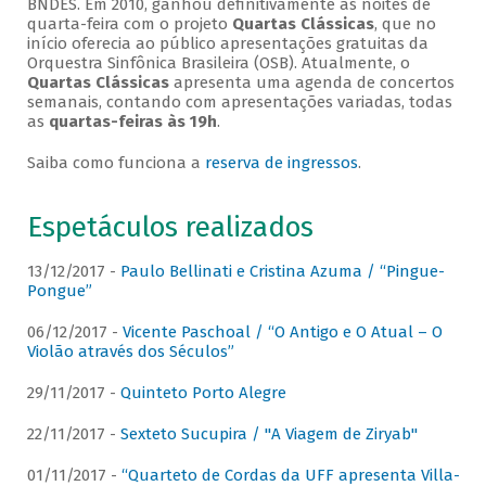
BNDES. Em 2010, ganhou definitivamente as noites de
quarta-feira com o projeto
Quartas Clássicas
, que no
início oferecia ao público apresentações gratuitas da
Orquestra Sinfônica Brasileira (OSB). Atualmente, o
Quartas Clássicas
apresenta uma agenda de concertos
semanais, contando com apresentações variadas, todas
as
quartas-feiras às 19h
.
Saiba como funciona a
reserva de ingressos
.
Espetáculos realizados
13/12/2017 -
Paulo Bellinati e Cristina Azuma / “Pingue-
Pongue”
06/12/2017 -
Vicente Paschoal / “O Antigo e O Atual – O
Violão através dos Séculos”
29/11/2017 -
Quinteto Porto Alegre
22/11/2017 -
Sexteto Sucupira / "A Viagem de Ziryab"
01/11/2017 -
“Quarteto de Cordas da UFF apresenta Villa-