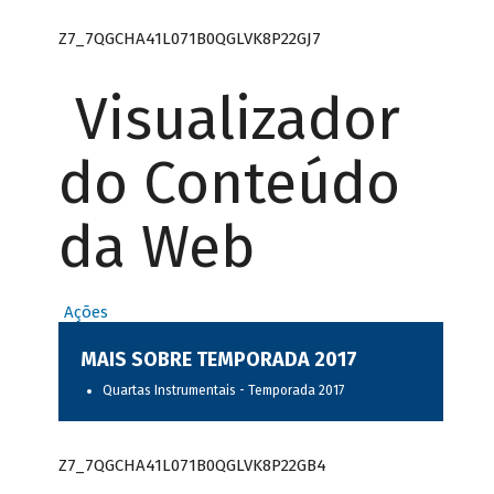
Z7_7QGCHA41L071B0QGLVK8P22GJ7
Visualizador
do Conteúdo
da Web
Ações
MAIS SOBRE TEMPORADA 2017
Quartas Instrumentais - Temporada 2017
Z7_7QGCHA41L071B0QGLVK8P22GB4