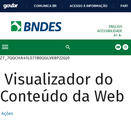
COMUNICA BR
ACESSO À INFORMAÇÃO
PARTI
ENGLISH
ACESSIBILIDADE
A+
A-
Busca
Z7_7QGCHA41L071B0QGLVK8P22GJ0
Visualizador do
Conteúdo da Web
Ações