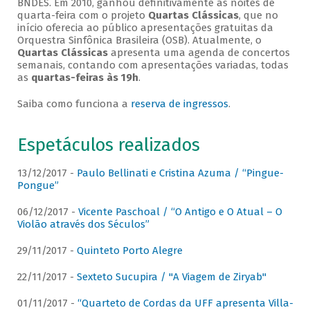
BNDES. Em 2010, ganhou definitivamente as noites de
quarta-feira com o projeto
Quartas Clássicas
, que no
início oferecia ao público apresentações gratuitas da
Orquestra Sinfônica Brasileira (OSB). Atualmente, o
Quartas Clássicas
apresenta uma agenda de concertos
semanais, contando com apresentações variadas, todas
as
quartas-feiras às 19h
.
Saiba como funciona a
reserva de ingressos
.
Espetáculos realizados
13/12/2017 -
Paulo Bellinati e Cristina Azuma / “Pingue-
Pongue”
06/12/2017 -
Vicente Paschoal / “O Antigo e O Atual – O
Violão através dos Séculos”
29/11/2017 -
Quinteto Porto Alegre
22/11/2017 -
Sexteto Sucupira / "A Viagem de Ziryab"
01/11/2017 -
“Quarteto de Cordas da UFF apresenta Villa-