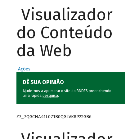
Visualizador
do Conteúdo
da Web
Ações
DÊ SUA OPINIÃO
Ajude-nos a aprimorar o site do BNDES preenchendo
uma rápida
pesquisa
.
Z7_7QGCHA41L071B0QGLVK8P22GB6