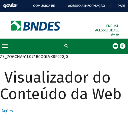
COMUNICA BR
ACESSO À INFORMAÇÃO
PARTI
ENGLISH
ACESSIBILIDADE
A+
A-
Busca
Z7_7QGCHA41L071B0QGLVK8P22GJ0
Visualizador do
Conteúdo da Web
Ações