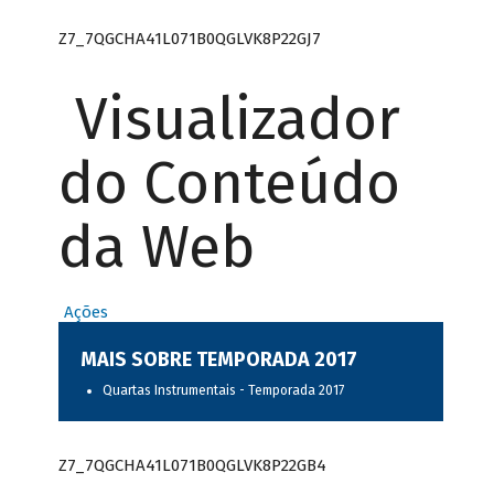
Z7_7QGCHA41L071B0QGLVK8P22GJ7
Visualizador
do Conteúdo
da Web
Ações
MAIS SOBRE TEMPORADA 2017
Quartas Instrumentais - Temporada 2017
Z7_7QGCHA41L071B0QGLVK8P22GB4