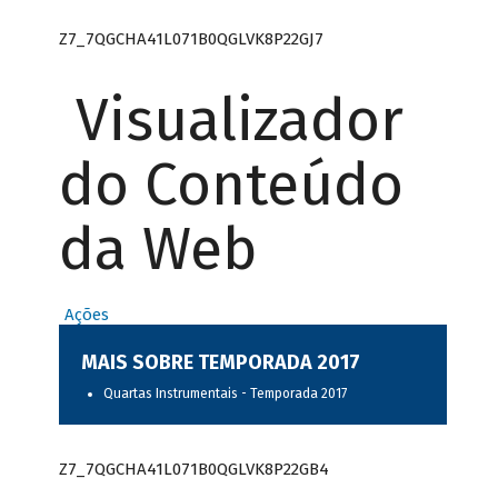
Z7_7QGCHA41L071B0QGLVK8P22GJ7
Visualizador
do Conteúdo
da Web
Ações
MAIS SOBRE TEMPORADA 2017
Quartas Instrumentais - Temporada 2017
Z7_7QGCHA41L071B0QGLVK8P22GB4