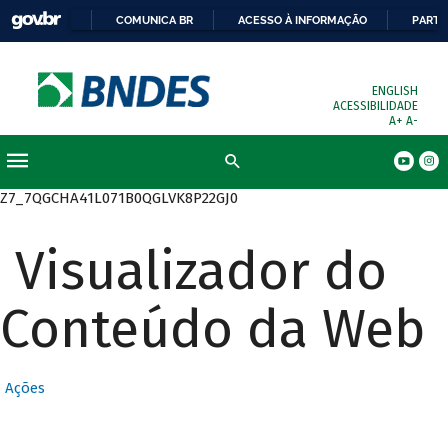
COMUNICA BR
ACESSO À INFORMAÇÃO
PARTI
ENGLISH
ACESSIBILIDADE
A+
A-
Busca
Z7_7QGCHA41L071B0QGLVK8P22GJ0
Visualizador do
Conteúdo da Web
Ações