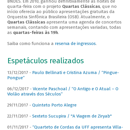
BNDES. Em 2010, ganhou definitivamente as noites de
quarta-feira com o projeto
Quartas Clássicas
, que no
início oferecia ao público apresentações gratuitas da
Orquestra Sinfônica Brasileira (OSB). Atualmente, o
Quartas Clássicas
apresenta uma agenda de concertos
semanais, contando com apresentações variadas, todas
as
quartas-feiras às 19h
.
Saiba como funciona a
reserva de ingressos
.
Espetáculos realizados
13/12/2017 -
Paulo Bellinati e Cristina Azuma / “Pingue-
Pongue”
06/12/2017 -
Vicente Paschoal / “O Antigo e O Atual – O
Violão através dos Séculos”
29/11/2017 -
Quinteto Porto Alegre
22/11/2017 -
Sexteto Sucupira / "A Viagem de Ziryab"
01/11/2017 -
“Quarteto de Cordas da UFF apresenta Villa-