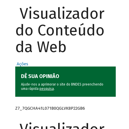
Visualizador
do Conteúdo
da Web
Ações
DÊ SUA OPINIÃO
Ajude-nos a aprimorar o site do BNDES preenchendo
uma rápida
pesquisa
.
Z7_7QGCHA41L071B0QGLVK8P22GB6