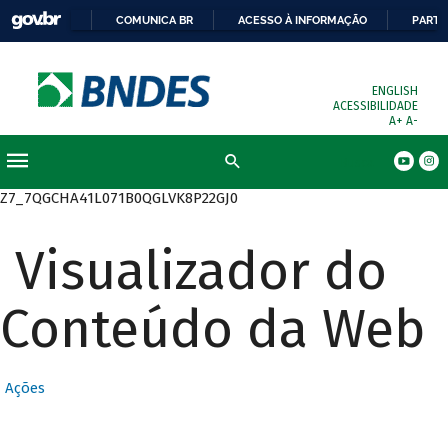
COMUNICA BR
ACESSO À INFORMAÇÃO
PARTI
ENGLISH
ACESSIBILIDADE
A+
A-
Busca
Z7_7QGCHA41L071B0QGLVK8P22GJ0
Visualizador do
Conteúdo da Web
Ações