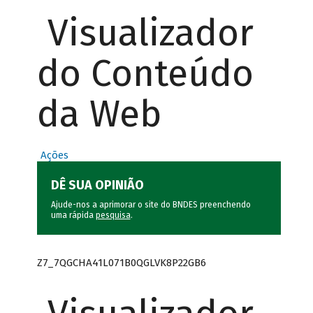
Visualizador
do Conteúdo
da Web
Ações
DÊ SUA OPINIÃO
Ajude-nos a aprimorar o site do BNDES preenchendo
uma rápida
pesquisa
.
Z7_7QGCHA41L071B0QGLVK8P22GB6