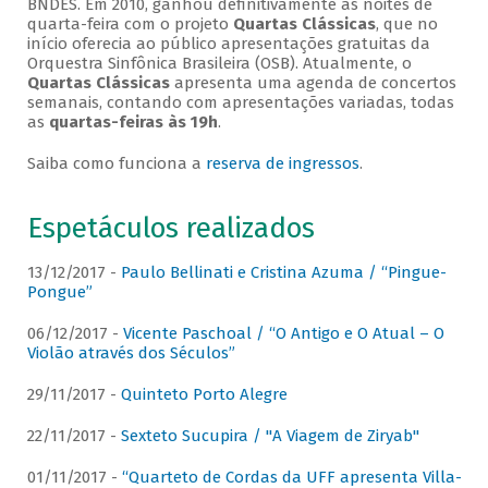
BNDES. Em 2010, ganhou definitivamente as noites de
quarta-feira com o projeto
Quartas Clássicas
, que no
início oferecia ao público apresentações gratuitas da
Orquestra Sinfônica Brasileira (OSB). Atualmente, o
Quartas Clássicas
apresenta uma agenda de concertos
semanais, contando com apresentações variadas, todas
as
quartas-feiras às 19h
.
Saiba como funciona a
reserva de ingressos
.
Espetáculos realizados
13/12/2017 -
Paulo Bellinati e Cristina Azuma / “Pingue-
Pongue”
06/12/2017 -
Vicente Paschoal / “O Antigo e O Atual – O
Violão através dos Séculos”
29/11/2017 -
Quinteto Porto Alegre
22/11/2017 -
Sexteto Sucupira / "A Viagem de Ziryab"
01/11/2017 -
“Quarteto de Cordas da UFF apresenta Villa-