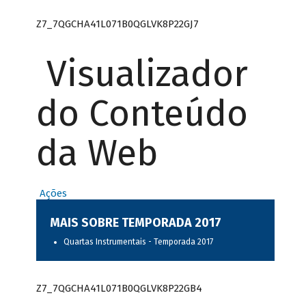
Z7_7QGCHA41L071B0QGLVK8P22GJ7
Visualizador
do Conteúdo
da Web
Ações
MAIS SOBRE TEMPORADA 2017
Quartas Instrumentais - Temporada 2017
Z7_7QGCHA41L071B0QGLVK8P22GB4