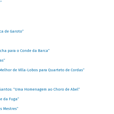
”
ica de Garoto”
Marcha para o Conde da Barca”
as”
Melhor de Villa-Lobos para Quarteto de Cordas”
o Santos: “Uma Homenagem ao Choro de Abel”
te da Fuga”
s Mestres”