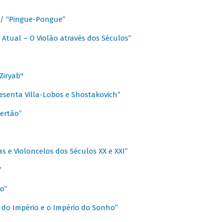
a / “Pingue-Pongue”
 Atual – O Violão através dos Séculos”
Ziryab"
esenta Villa-Lobos e Shostakovich”
ertão”
s e Violoncelos dos Séculos XX e XXI”
”
o”
 do Império e o Império do Sonho”