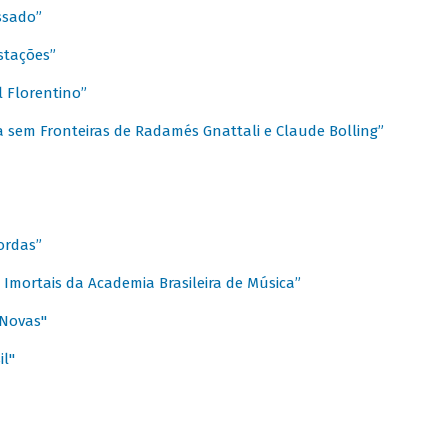
ssado”
stações”
 Florentino”
 sem Fronteiras de Radamés Gnattali e Claude Bolling”
ordas”
Imortais da Academia Brasileira de Música”
 Novas"
il"