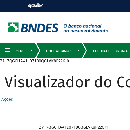
Z7_7QGCHA41L071B0QGLVK8P22GJ0
Visualizador do 
Ações
Z7_7QGCHA41L071B0QGLVK8P22GJ1