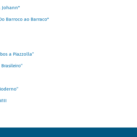
a Johann"
Do Barroco ao Barraco"
obos a Piazzolla”
Brasileiro”
 Moderno”
VIII