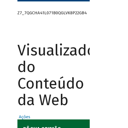
Z7_7QGCHA41L071B0QGLVK8P22GB4
Visualizador
do
Conteúdo
da Web
Ações