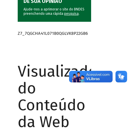
DÊ SUA OPINIÃO
Ajude-nos a aprimorar o site do BNDES
preenchendo uma rápida
pesquisa
.
Z7_7QGCHA41L071B0QGLVK8P22GB6
Visualizador
do
Conteúdo
da Web