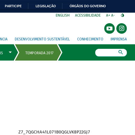
PARTICIPE
LEGISLAÇÃO
ÓRGÃOS DO GOVERNO
⁣
ENGLISH
ACESSIBILIDADE
A+
A-
NCIA
DESENVOLVIMENTO SUSTENTÁVEL
CONHECIMENTO
IMPRENSA
Busca
Z7_7QGCHA41L071B0QGLVK8P22GJ7