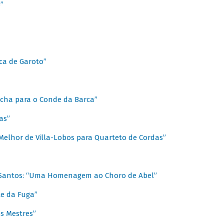
”
ica de Garoto”
Marcha para o Conde da Barca”
as”
Melhor de Villa-Lobos para Quarteto de Cordas”
o Santos: “Uma Homenagem ao Choro de Abel”
te da Fuga”
s Mestres”