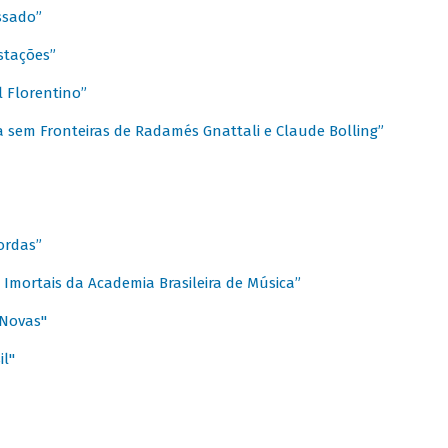
ssado”
stações”
 Florentino”
 sem Fronteiras de Radamés Gnattali e Claude Bolling”
ordas”
Imortais da Academia Brasileira de Música”
 Novas"
il"