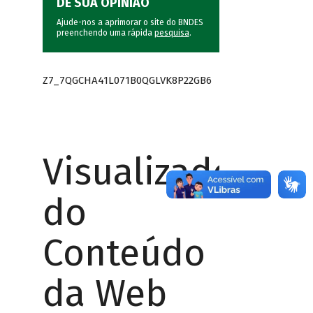
DÊ SUA OPINIÃO
Ajude-nos a aprimorar o site do BNDES
preenchendo uma rápida
pesquisa
.
Z7_7QGCHA41L071B0QGLVK8P22GB6
Visualizador
do
Conteúdo
da Web