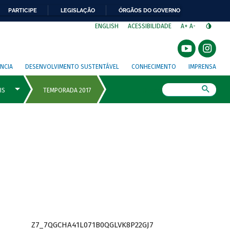
PARTICIPE
LEGISLAÇÃO
ÓRGÃOS DO GOVERNO
⁣
ENGLISH
ACESSIBILIDADE
A+
A-
NCIA
DESENVOLVIMENTO SUSTENTÁVEL
CONHECIMENTO
IMPRENSA
Busca
Z7_7QGCHA41L071B0QGLVK8P22GJ7