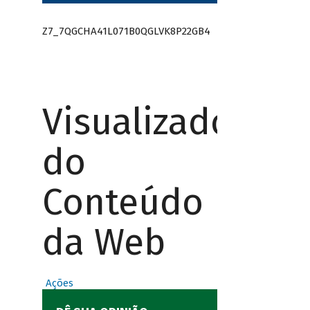
Z7_7QGCHA41L071B0QGLVK8P22GB4
Visualizador
do
Conteúdo
da Web
Ações