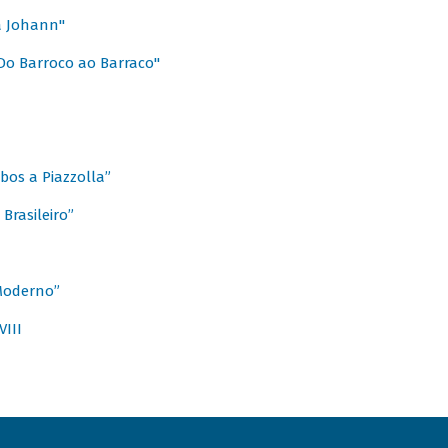
a Johann"
Do Barroco ao Barraco"
obos a Piazzolla”
Brasileiro”
 Moderno”
VIII