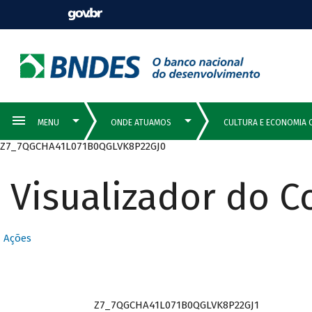
Z7_7QGCHA41L071B0QGLVK8P22GJ0
Visualizador do 
Ações
Z7_7QGCHA41L071B0QGLVK8P22GJ1