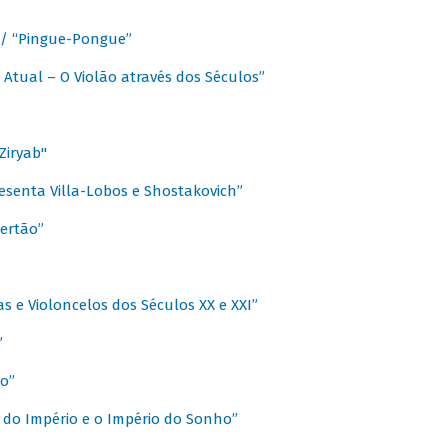
a / “Pingue-Pongue”
 Atual – O Violão através dos Séculos”
Ziryab"
esenta Villa-Lobos e Shostakovich”
ertão”
s e Violoncelos dos Séculos XX e XXI”
”
o”
 do Império e o Império do Sonho”