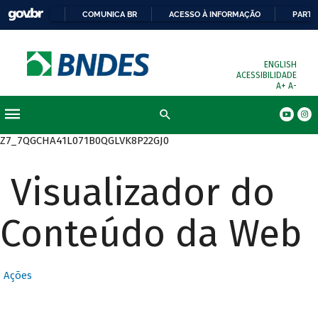
COMUNICA BR
ACESSO À INFORMAÇÃO
PARTI
ENGLISH
ACESSIBILIDADE
A+
A-
Busca
Z7_7QGCHA41L071B0QGLVK8P22GJ0
Visualizador do
Conteúdo da Web
Ações