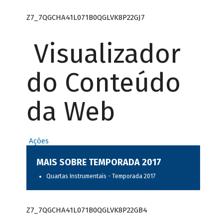
Z7_7QGCHA41L071B0QGLVK8P22GJ7
Visualizador
do Conteúdo
da Web
Ações
MAIS SOBRE TEMPORADA 2017
Quartas Instrumentais - Temporada 2017
Z7_7QGCHA41L071B0QGLVK8P22GB4