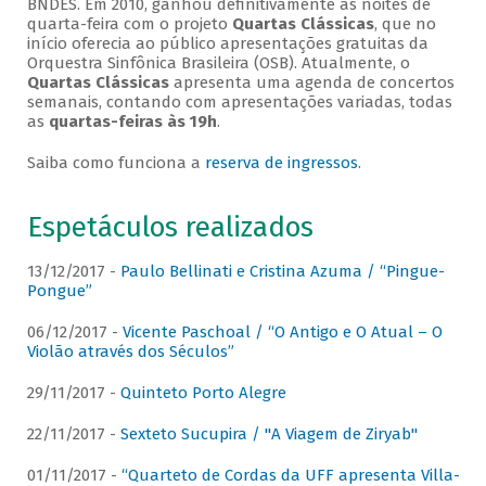
BNDES. Em 2010, ganhou definitivamente as noites de
quarta-feira com o projeto
Quartas Clássicas
, que no
início oferecia ao público apresentações gratuitas da
Orquestra Sinfônica Brasileira (OSB). Atualmente, o
Quartas Clássicas
apresenta uma agenda de concertos
semanais, contando com apresentações variadas, todas
as
quartas-feiras às 19h
.
Saiba como funciona a
reserva de ingressos
.
Espetáculos realizados
13/12/2017 -
Paulo Bellinati e Cristina Azuma / “Pingue-
Pongue”
06/12/2017 -
Vicente Paschoal / “O Antigo e O Atual – O
Violão através dos Séculos”
29/11/2017 -
Quinteto Porto Alegre
22/11/2017 -
Sexteto Sucupira / "A Viagem de Ziryab"
01/11/2017 -
“Quarteto de Cordas da UFF apresenta Villa-