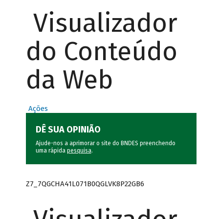
Visualizador
do Conteúdo
da Web
Ações
DÊ SUA OPINIÃO
Ajude-nos a aprimorar o site do BNDES preenchendo
uma rápida
pesquisa
.
Z7_7QGCHA41L071B0QGLVK8P22GB6