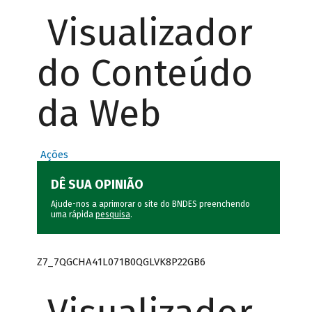
Visualizador
do Conteúdo
da Web
Ações
DÊ SUA OPINIÃO
Ajude-nos a aprimorar o site do BNDES preenchendo
uma rápida
pesquisa
.
Z7_7QGCHA41L071B0QGLVK8P22GB6