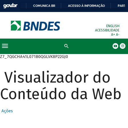
COMUNICA BR
ACESSO À INFORMAÇÃO
PARTI
ENGLISH
ACESSIBILIDADE
A+
A-
Busca
Z7_7QGCHA41L071B0QGLVK8P22GJ0
Visualizador do
Conteúdo da Web
Ações