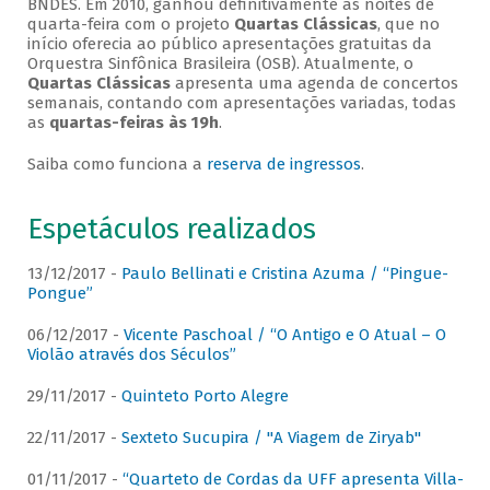
BNDES. Em 2010, ganhou definitivamente as noites de
quarta-feira com o projeto
Quartas Clássicas
, que no
início oferecia ao público apresentações gratuitas da
Orquestra Sinfônica Brasileira (OSB). Atualmente, o
Quartas Clássicas
apresenta uma agenda de concertos
semanais, contando com apresentações variadas, todas
as
quartas-feiras às 19h
.
Saiba como funciona a
reserva de ingressos
.
Espetáculos realizados
13/12/2017 -
Paulo Bellinati e Cristina Azuma / “Pingue-
Pongue”
06/12/2017 -
Vicente Paschoal / “O Antigo e O Atual – O
Violão através dos Séculos”
29/11/2017 -
Quinteto Porto Alegre
22/11/2017 -
Sexteto Sucupira / "A Viagem de Ziryab"
01/11/2017 -
“Quarteto de Cordas da UFF apresenta Villa-