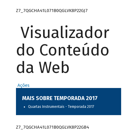
Z7_7QGCHA41L071B0QGLVK8P22GJ7
Visualizador
do Conteúdo
da Web
Ações
MAIS SOBRE TEMPORADA 2017
Quartas Instrumentais - Temporada 2017
Z7_7QGCHA41L071B0QGLVK8P22GB4