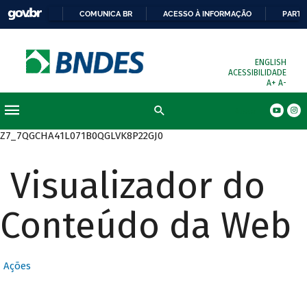
COMUNICA BR
ACESSO À INFORMAÇÃO
PARTI
ENGLISH
ACESSIBILIDADE
A+
A-
Busca
Z7_7QGCHA41L071B0QGLVK8P22GJ0
Visualizador do
Conteúdo da Web
Ações