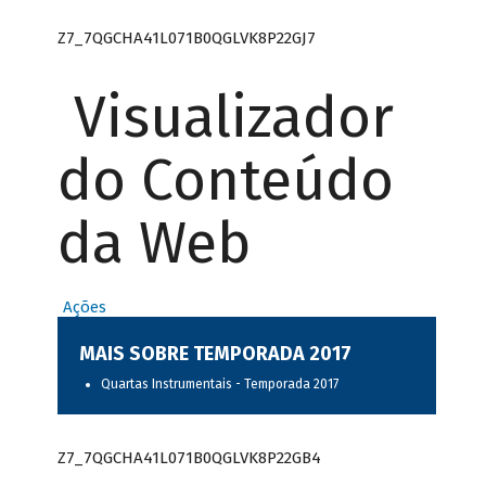
Z7_7QGCHA41L071B0QGLVK8P22GJ7
Visualizador
do Conteúdo
da Web
Ações
MAIS SOBRE TEMPORADA 2017
Quartas Instrumentais - Temporada 2017
Z7_7QGCHA41L071B0QGLVK8P22GB4