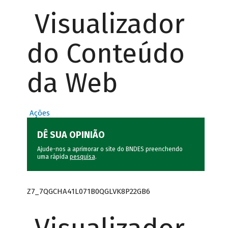
Visualizador
do Conteúdo
da Web
Ações
DÊ SUA OPINIÃO
Ajude-nos a aprimorar o site do BNDES preenchendo
uma rápida
pesquisa
.
Z7_7QGCHA41L071B0QGLVK8P22GB6