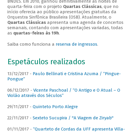
BNDES. Em 2010, ganhou definitivamente as noites de
quarta-feira com o projeto
Quartas Clássicas
, que no
início oferecia ao público apresentações gratuitas da
Orquestra Sinfônica Brasileira (OSB). Atualmente, o
Quartas Clássicas
apresenta uma agenda de concertos
semanais, contando com apresentações variadas, todas
as
quartas-feiras às 19h
.
Saiba como funciona a
reserva de ingressos
.
Espetáculos realizados
13/12/2017 -
Paulo Bellinati e Cristina Azuma / “Pingue-
Pongue”
06/12/2017 -
Vicente Paschoal / “O Antigo e O Atual – O
Violão através dos Séculos”
29/11/2017 -
Quinteto Porto Alegre
22/11/2017 -
Sexteto Sucupira / "A Viagem de Ziryab"
01/11/2017 -
“Quarteto de Cordas da UFF apresenta Villa-