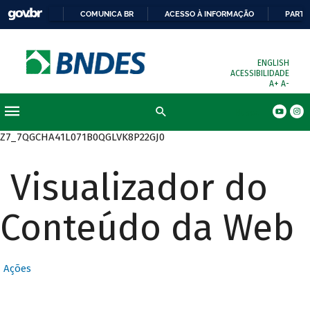
COMUNICA BR
ACESSO À INFORMAÇÃO
PARTI
ENGLISH
ACESSIBILIDADE
A+
A-
Busca
Z7_7QGCHA41L071B0QGLVK8P22GJ0
Visualizador do
Conteúdo da Web
Ações