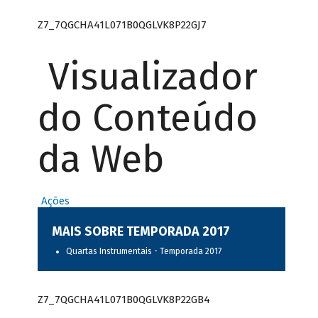
Z7_7QGCHA41L071B0QGLVK8P22GJ7
Visualizador
do Conteúdo
da Web
Ações
MAIS SOBRE TEMPORADA 2017
Quartas Instrumentais - Temporada 2017
Z7_7QGCHA41L071B0QGLVK8P22GB4