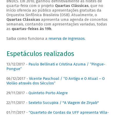
BNDES. Em 2010, ganhou definitivamente as noites de
quarta-feira com o projeto
Quartas Clássicas
, que no
início oferecia ao público apresentações gratuitas da
Orquestra Sinfônica Brasileira (OSB). Atualmente, o
Quartas Clássicas
apresenta uma agenda de concertos
semanais, contando com apresentações variadas, todas
as
quartas-feiras às 19h
.
Saiba como funciona a
reserva de ingressos
.
Espetáculos realizados
13/12/2017 -
Paulo Bellinati e Cristina Azuma / “Pingue-
Pongue”
06/12/2017 -
Vicente Paschoal / “O Antigo e O Atual – O
Violão através dos Séculos”
29/11/2017 -
Quinteto Porto Alegre
22/11/2017 -
Sexteto Sucupira / "A Viagem de Ziryab"
01/11/2017 -
“Quarteto de Cordas da UFF apresenta Villa-