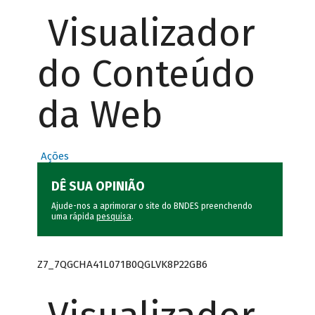
Visualizador
do Conteúdo
da Web
Ações
DÊ SUA OPINIÃO
Ajude-nos a aprimorar o site do BNDES preenchendo
uma rápida
pesquisa
.
Z7_7QGCHA41L071B0QGLVK8P22GB6