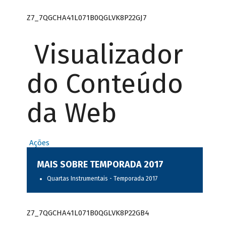
Z7_7QGCHA41L071B0QGLVK8P22GJ7
Visualizador
do Conteúdo
da Web
Ações
MAIS SOBRE TEMPORADA 2017
Quartas Instrumentais - Temporada 2017
Z7_7QGCHA41L071B0QGLVK8P22GB4