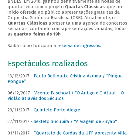
BNDES. Em 2010, ganhou definitivamente as noites de
quarta-feira com o projeto
Quartas Clássicas
, que no
início oferecia ao público apresentações gratuitas da
Orquestra Sinfônica Brasileira (OSB). Atualmente, o
Quartas Clássicas
apresenta uma agenda de concertos
semanais, contando com apresentações variadas, todas
as
quartas-feiras às 19h
.
Saiba como funciona a
reserva de ingressos
.
Espetáculos realizados
13/12/2017 -
Paulo Bellinati e Cristina Azuma / “Pingue-
Pongue”
06/12/2017 -
Vicente Paschoal / “O Antigo e O Atual – O
Violão através dos Séculos”
29/11/2017 -
Quinteto Porto Alegre
22/11/2017 -
Sexteto Sucupira / "A Viagem de Ziryab"
01/11/2017 -
“Quarteto de Cordas da UFF apresenta Villa-