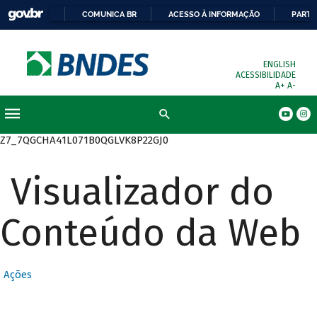
COMUNICA BR
ACESSO À INFORMAÇÃO
PARTI
ENGLISH
ACESSIBILIDADE
A+
A-
Busca
Z7_7QGCHA41L071B0QGLVK8P22GJ0
Visualizador do
Conteúdo da Web
Ações