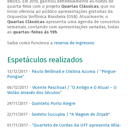
BNDES. Em 2010, ganhou definitivamente as noites de
quarta-feira com o projeto
Quartas Clássicas
, que no
início oferecia ao público apresentações gratuitas da
Orquestra Sinfônica Brasileira (OSB). Atualmente, o
Quartas Clássicas
apresenta uma agenda de concertos
semanais, contando com apresentações variadas, todas
as
quartas-feiras às 19h
.
Saiba como funciona a
reserva de ingressos
.
Espetáculos realizados
13/12/2017 -
Paulo Bellinati e Cristina Azuma / “Pingue-
Pongue”
06/12/2017 -
Vicente Paschoal / “O Antigo e O Atual – O
Violão através dos Séculos”
29/11/2017 -
Quinteto Porto Alegre
22/11/2017 -
Sexteto Sucupira / "A Viagem de Ziryab"
01/11/2017 -
“Quarteto de Cordas da UFF apresenta Villa-