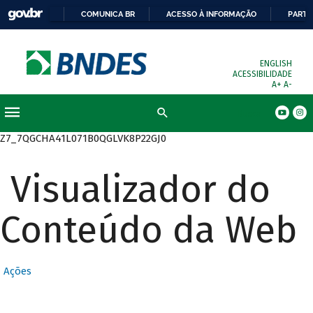
COMUNICA BR
ACESSO À INFORMAÇÃO
PARTI
ENGLISH
ACESSIBILIDADE
A+
A-
Busca
Z7_7QGCHA41L071B0QGLVK8P22GJ0
Visualizador do
Conteúdo da Web
Ações