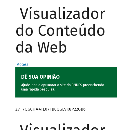
Visualizador
do Conteúdo
da Web
Ações
DÊ SUA OPINIÃO
Ajude-nos a aprimorar o site do BNDES preenchendo
uma rápida
pesquisa
.
Z7_7QGCHA41L071B0QGLVK8P22GB6