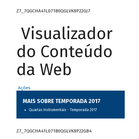
Z7_7QGCHA41L071B0QGLVK8P22GJ7
Visualizador
do Conteúdo
da Web
Ações
MAIS SOBRE TEMPORADA 2017
Quartas Instrumentais - Temporada 2017
Z7_7QGCHA41L071B0QGLVK8P22GB4