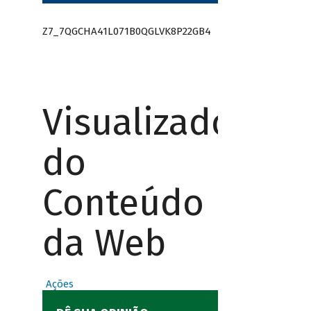
Z7_7QGCHA41L071B0QGLVK8P22GB4
Visualizador
do
Conteúdo
da Web
Ações