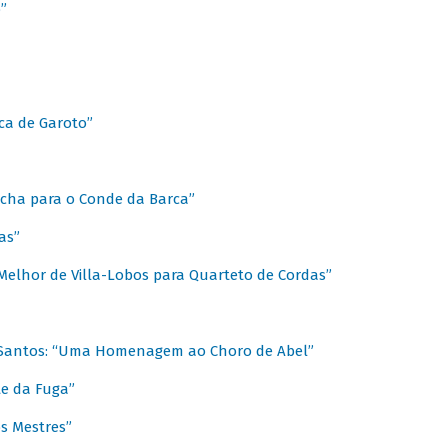
”
ica de Garoto”
Marcha para o Conde da Barca”
as”
Melhor de Villa-Lobos para Quarteto de Cordas”
o Santos: “Uma Homenagem ao Choro de Abel”
te da Fuga”
s Mestres”