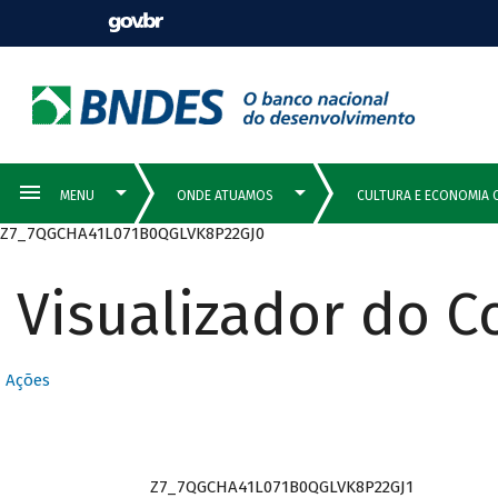
Z7_7QGCHA41L071B0QGLVK8P22GJ0
Visualizador do 
Ações
Z7_7QGCHA41L071B0QGLVK8P22GJ1