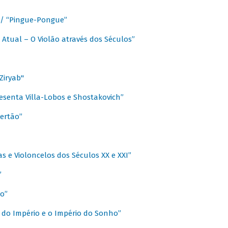
a / “Pingue-Pongue”
 Atual – O Violão através dos Séculos”
Ziryab"
esenta Villa-Lobos e Shostakovich”
ertão”
s e Violoncelos dos Séculos XX e XXI”
”
o”
 do Império e o Império do Sonho”