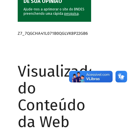
DÊ SUA OPINIÃO
Ajude-nos a aprimorar o site do BNDES
preenchendo uma rápida
pesquisa
.
Z7_7QGCHA41L071B0QGLVK8P22GB6
Visualizador
do
Conteúdo
da Web