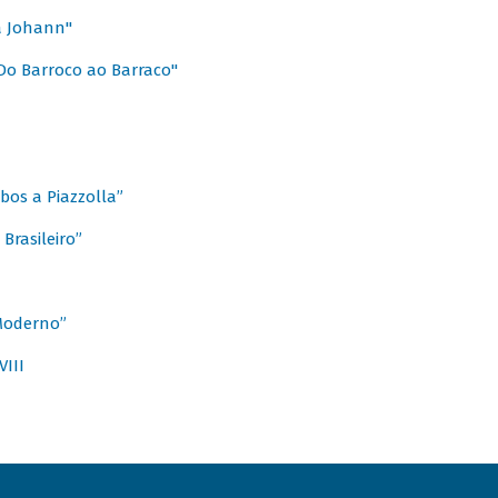
a Johann"
Do Barroco ao Barraco"
obos a Piazzolla”
Brasileiro”
 Moderno”
VIII