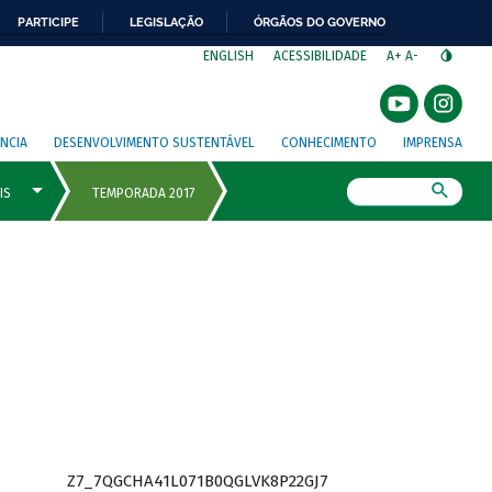
PARTICIPE
LEGISLAÇÃO
ÓRGÃOS DO GOVERNO
⁣
ENGLISH
ACESSIBILIDADE
A+
A-
NCIA
DESENVOLVIMENTO SUSTENTÁVEL
CONHECIMENTO
IMPRENSA
Busca
Z7_7QGCHA41L071B0QGLVK8P22GJ7