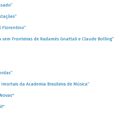
ssado”
stações”
 Florentino”
 sem Fronteiras de Radamés Gnattali e Claude Bolling”
ordas”
Imortais da Academia Brasileira de Música”
 Novas"
il"