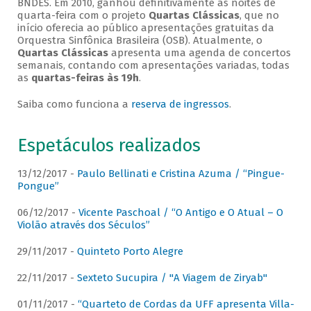
BNDES. Em 2010, ganhou definitivamente as noites de
quarta-feira com o projeto
Quartas Clássicas
, que no
início oferecia ao público apresentações gratuitas da
Orquestra Sinfônica Brasileira (OSB). Atualmente, o
Quartas Clássicas
apresenta uma agenda de concertos
semanais, contando com apresentações variadas, todas
as
quartas-feiras às 19h
.
Saiba como funciona a
reserva de ingressos
.
Espetáculos realizados
13/12/2017 -
Paulo Bellinati e Cristina Azuma / “Pingue-
Pongue”
06/12/2017 -
Vicente Paschoal / “O Antigo e O Atual – O
Violão através dos Séculos”
29/11/2017 -
Quinteto Porto Alegre
22/11/2017 -
Sexteto Sucupira / "A Viagem de Ziryab"
01/11/2017 -
“Quarteto de Cordas da UFF apresenta Villa-