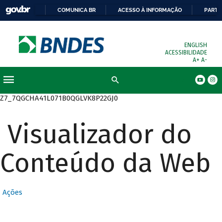
COMUNICA BR
ACESSO À INFORMAÇÃO
PARTI
ENGLISH
ACESSIBILIDADE
A+
A-
Busca
Z7_7QGCHA41L071B0QGLVK8P22GJ0
Visualizador do
Conteúdo da Web
Ações