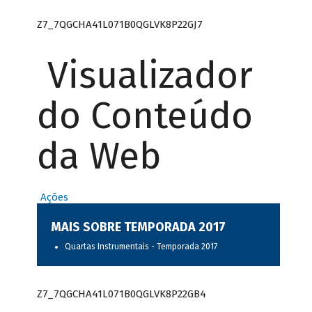
Z7_7QGCHA41L071B0QGLVK8P22GJ7
Visualizador
do Conteúdo
da Web
Ações
MAIS SOBRE TEMPORADA 2017
Quartas Instrumentais - Temporada 2017
Z7_7QGCHA41L071B0QGLVK8P22GB4