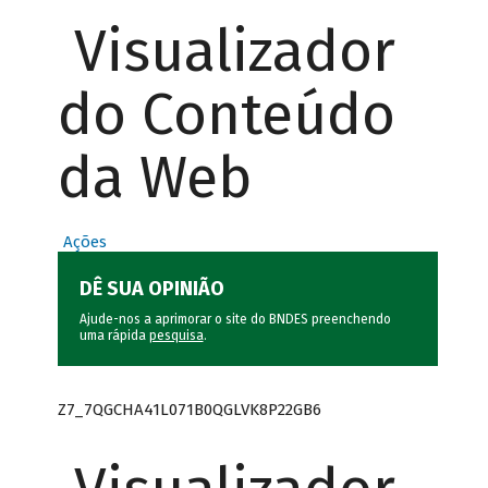
Visualizador
do Conteúdo
da Web
Ações
DÊ SUA OPINIÃO
Ajude-nos a aprimorar o site do BNDES preenchendo
uma rápida
pesquisa
.
Z7_7QGCHA41L071B0QGLVK8P22GB6