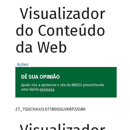
Visualizador
do Conteúdo
da Web
Ações
DÊ SUA OPINIÃO
Ajude-nos a aprimorar o site do BNDES preenchendo
uma rápida
pesquisa
.
Z7_7QGCHA41L071B0QGLVK8P22GB6