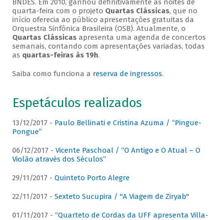
BNDES. Em 2010, ganhou definitivamente as noites de
quarta-feira com o projeto
Quartas Clássicas
, que no
início oferecia ao público apresentações gratuitas da
Orquestra Sinfônica Brasileira (OSB). Atualmente, o
Quartas Clássicas
apresenta uma agenda de concertos
semanais, contando com apresentações variadas, todas
as
quartas-feiras às 19h
.
Saiba como funciona a
reserva de ingressos
.
Espetáculos realizados
13/12/2017 -
Paulo Bellinati e Cristina Azuma / “Pingue-
Pongue”
06/12/2017 -
Vicente Paschoal / “O Antigo e O Atual – O
Violão através dos Séculos”
29/11/2017 -
Quinteto Porto Alegre
22/11/2017 -
Sexteto Sucupira / "A Viagem de Ziryab"
01/11/2017 -
“Quarteto de Cordas da UFF apresenta Villa-