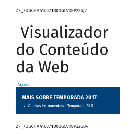
Z7_7QGCHA41L071B0QGLVK8P22GJ7
Visualizador
do Conteúdo
da Web
Ações
MAIS SOBRE TEMPORADA 2017
Quartas Instrumentais - Temporada 2017
Z7_7QGCHA41L071B0QGLVK8P22GB4