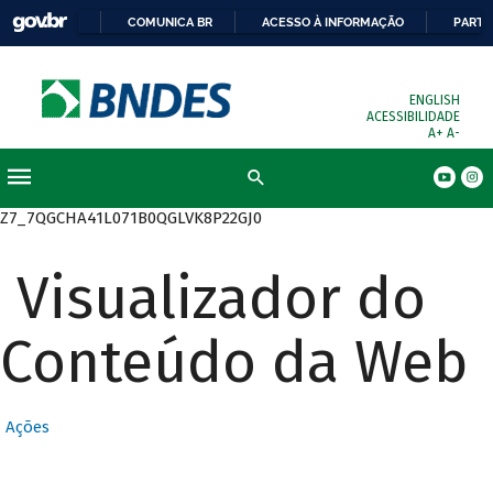
COMUNICA BR
ACESSO À INFORMAÇÃO
PARTI
ENGLISH
ACESSIBILIDADE
A+
A-
Busca
Z7_7QGCHA41L071B0QGLVK8P22GJ0
Visualizador do
Conteúdo da Web
Ações