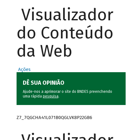
Visualizador
do Conteúdo
da Web
Ações
DÊ SUA OPINIÃO
Ajude-nos a aprimorar o site do BNDES preenchendo
uma rápida
pesquisa
.
Z7_7QGCHA41L071B0QGLVK8P22GB6