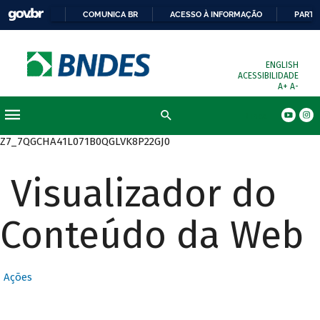
COMUNICA BR
ACESSO À INFORMAÇÃO
PARTI
ENGLISH
ACESSIBILIDADE
A+
A-
Busca
Z7_7QGCHA41L071B0QGLVK8P22GJ0
Visualizador do
Conteúdo da Web
Ações