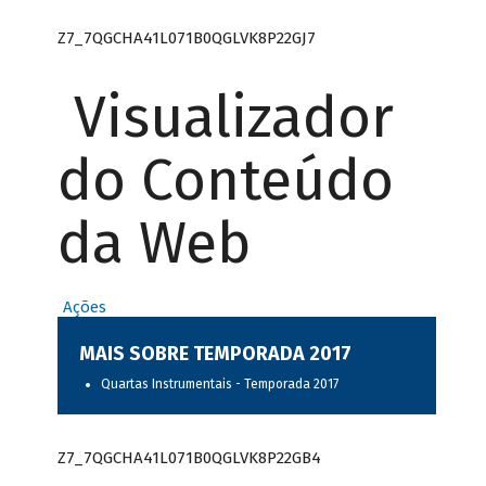
Z7_7QGCHA41L071B0QGLVK8P22GJ7
Visualizador
do Conteúdo
da Web
Ações
MAIS SOBRE TEMPORADA 2017
Quartas Instrumentais - Temporada 2017
Z7_7QGCHA41L071B0QGLVK8P22GB4