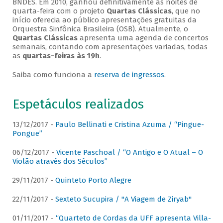
BNDES. Em 2010, ganhou definitivamente as noites de
quarta-feira com o projeto
Quartas Clássicas
, que no
início oferecia ao público apresentações gratuitas da
Orquestra Sinfônica Brasileira (OSB). Atualmente, o
Quartas Clássicas
apresenta uma agenda de concertos
semanais, contando com apresentações variadas, todas
as
quartas-feiras às 19h
.
Saiba como funciona a
reserva de ingressos
.
Espetáculos realizados
13/12/2017 -
Paulo Bellinati e Cristina Azuma / “Pingue-
Pongue”
06/12/2017 -
Vicente Paschoal / “O Antigo e O Atual – O
Violão através dos Séculos”
29/11/2017 -
Quinteto Porto Alegre
22/11/2017 -
Sexteto Sucupira / "A Viagem de Ziryab"
01/11/2017 -
“Quarteto de Cordas da UFF apresenta Villa-