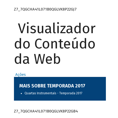
Z7_7QGCHA41L071B0QGLVK8P22GJ7
Visualizador
do Conteúdo
da Web
Ações
MAIS SOBRE TEMPORADA 2017
Quartas Instrumentais - Temporada 2017
Z7_7QGCHA41L071B0QGLVK8P22GB4