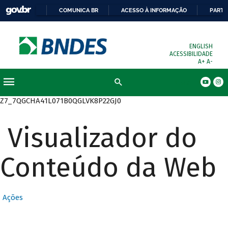
COMUNICA BR
ACESSO À INFORMAÇÃO
PARTI
ENGLISH
ACESSIBILIDADE
A+
A-
Busca
Z7_7QGCHA41L071B0QGLVK8P22GJ0
Visualizador do
Conteúdo da Web
Ações