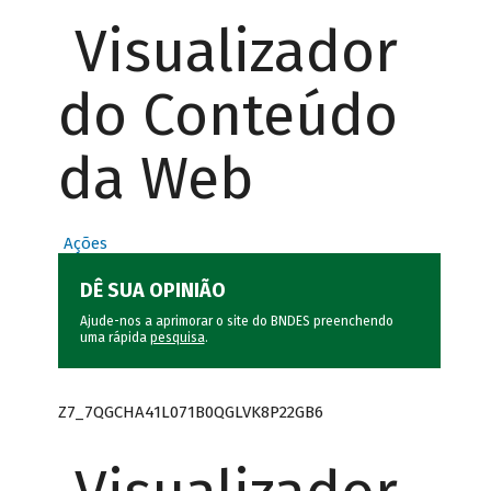
Visualizador
do Conteúdo
da Web
Ações
DÊ SUA OPINIÃO
Ajude-nos a aprimorar o site do BNDES preenchendo
uma rápida
pesquisa
.
Z7_7QGCHA41L071B0QGLVK8P22GB6