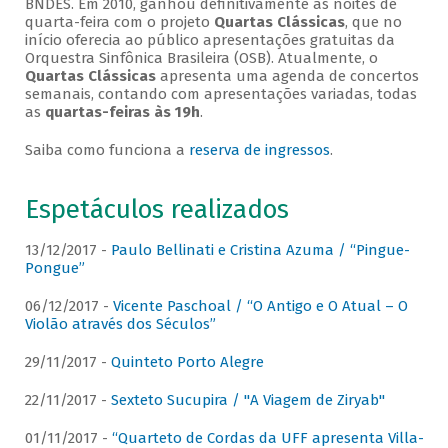
BNDES. Em 2010, ganhou definitivamente as noites de
quarta-feira com o projeto
Quartas Clássicas
, que no
início oferecia ao público apresentações gratuitas da
Orquestra Sinfônica Brasileira (OSB). Atualmente, o
Quartas Clássicas
apresenta uma agenda de concertos
semanais, contando com apresentações variadas, todas
as
quartas-feiras às 19h
.
Saiba como funciona a
reserva de ingressos
.
Espetáculos realizados
13/12/2017 -
Paulo Bellinati e Cristina Azuma / “Pingue-
Pongue”
06/12/2017 -
Vicente Paschoal / “O Antigo e O Atual – O
Violão através dos Séculos”
29/11/2017 -
Quinteto Porto Alegre
22/11/2017 -
Sexteto Sucupira / "A Viagem de Ziryab"
01/11/2017 -
“Quarteto de Cordas da UFF apresenta Villa-