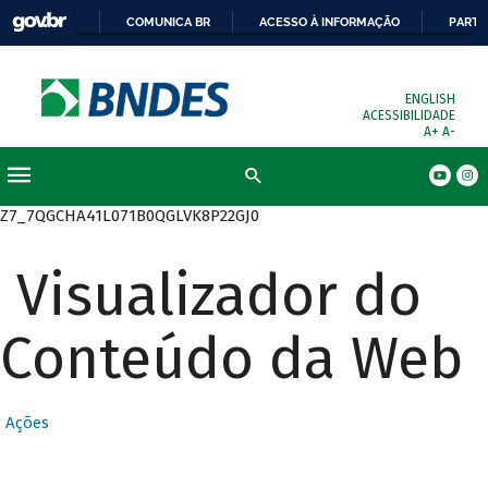
COMUNICA BR
ACESSO À INFORMAÇÃO
PARTI
ENGLISH
ACESSIBILIDADE
A+
A-
Busca
Z7_7QGCHA41L071B0QGLVK8P22GJ0
Visualizador do
Conteúdo da Web
Ações