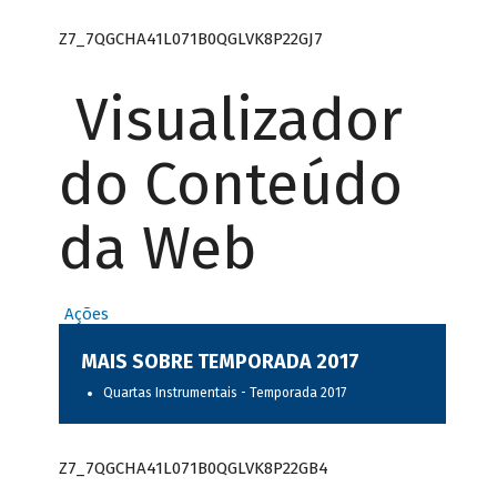
Z7_7QGCHA41L071B0QGLVK8P22GJ7
Visualizador
do Conteúdo
da Web
Ações
MAIS SOBRE TEMPORADA 2017
Quartas Instrumentais - Temporada 2017
Z7_7QGCHA41L071B0QGLVK8P22GB4