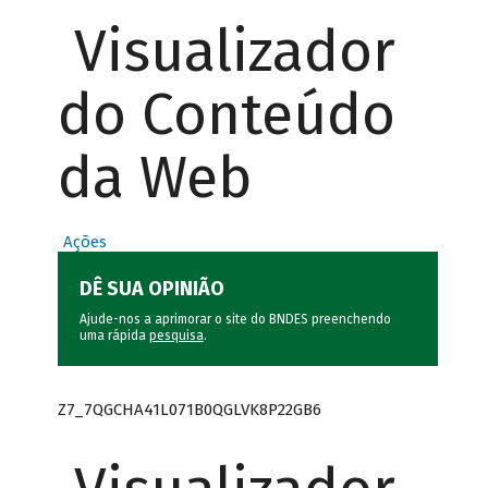
Visualizador
do Conteúdo
da Web
Ações
DÊ SUA OPINIÃO
Ajude-nos a aprimorar o site do BNDES preenchendo
uma rápida
pesquisa
.
Z7_7QGCHA41L071B0QGLVK8P22GB6