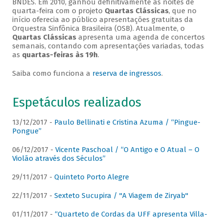
BNDES. Em 2010, ganhou definitivamente as noites de
quarta-feira com o projeto
Quartas Clássicas
, que no
início oferecia ao público apresentações gratuitas da
Orquestra Sinfônica Brasileira (OSB). Atualmente, o
Quartas Clássicas
apresenta uma agenda de concertos
semanais, contando com apresentações variadas, todas
as
quartas-feiras às 19h
.
Saiba como funciona a
reserva de ingressos
.
Espetáculos realizados
13/12/2017 -
Paulo Bellinati e Cristina Azuma / “Pingue-
Pongue”
06/12/2017 -
Vicente Paschoal / “O Antigo e O Atual – O
Violão através dos Séculos”
29/11/2017 -
Quinteto Porto Alegre
22/11/2017 -
Sexteto Sucupira / "A Viagem de Ziryab"
01/11/2017 -
“Quarteto de Cordas da UFF apresenta Villa-