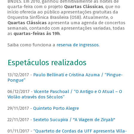
BNDES. Em 2010, ganhou definitivamente as noites de
quarta-feira com o projeto
Quartas Clássicas
, que no
início oferecia ao público apresentações gratuitas da
Orquestra Sinfônica Brasileira (OSB). Atualmente, o
Quartas Clássicas
apresenta uma agenda de concertos
semanais, contando com apresentações variadas, todas
as
quartas-feiras às 19h
.
Saiba como funciona a
reserva de ingressos
.
Espetáculos realizados
13/12/2017 -
Paulo Bellinati e Cristina Azuma / “Pingue-
Pongue”
06/12/2017 -
Vicente Paschoal / “O Antigo e O Atual – O
Violão através dos Séculos”
29/11/2017 -
Quinteto Porto Alegre
22/11/2017 -
Sexteto Sucupira / "A Viagem de Ziryab"
01/11/2017 -
“Quarteto de Cordas da UFF apresenta Villa-