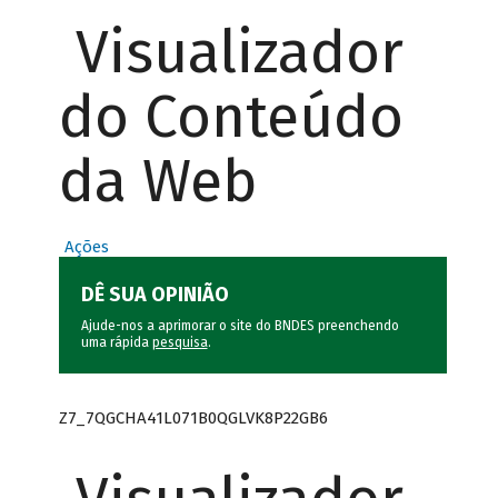
Visualizador
do Conteúdo
da Web
Ações
DÊ SUA OPINIÃO
Ajude-nos a aprimorar o site do BNDES preenchendo
uma rápida
pesquisa
.
Z7_7QGCHA41L071B0QGLVK8P22GB6