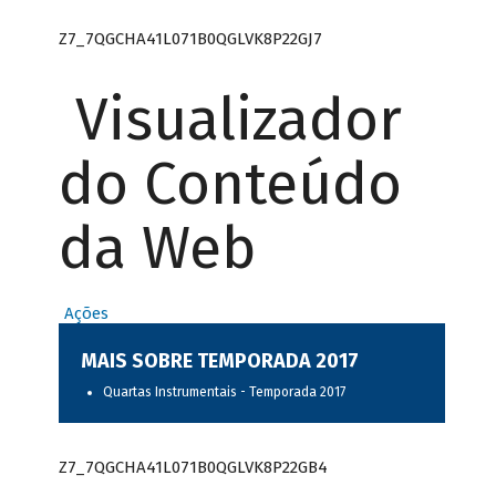
Z7_7QGCHA41L071B0QGLVK8P22GJ7
Visualizador
do Conteúdo
da Web
Ações
MAIS SOBRE TEMPORADA 2017
Quartas Instrumentais - Temporada 2017
Z7_7QGCHA41L071B0QGLVK8P22GB4