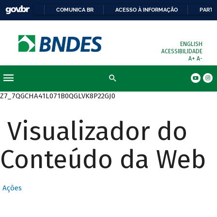
COMUNICA BR
ACESSO À INFORMAÇÃO
PARTI
ENGLISH
ACESSIBILIDADE
A+
A-
Busca
Z7_7QGCHA41L071B0QGLVK8P22GJ0
Visualizador do
Conteúdo da Web
Ações