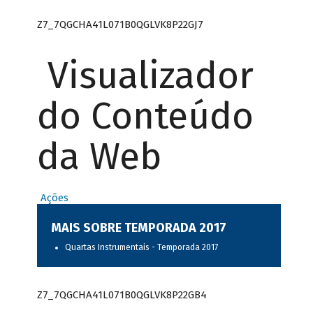
Z7_7QGCHA41L071B0QGLVK8P22GJ7
Visualizador
do Conteúdo
da Web
Ações
MAIS SOBRE TEMPORADA 2017
Quartas Instrumentais - Temporada 2017
Z7_7QGCHA41L071B0QGLVK8P22GB4