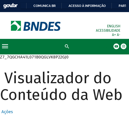
COMUNICA BR
ACESSO À INFORMAÇÃO
PARTI
ENGLISH
ACESSIBILIDADE
A+
A-
Busca
Z7_7QGCHA41L071B0QGLVK8P22GJ0
Visualizador do
Conteúdo da Web
Ações