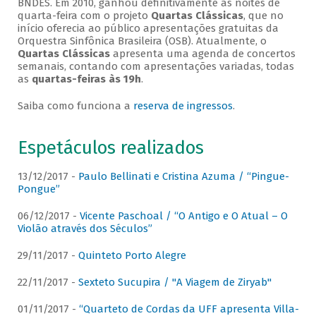
BNDES. Em 2010, ganhou definitivamente as noites de
quarta-feira com o projeto
Quartas Clássicas
, que no
início oferecia ao público apresentações gratuitas da
Orquestra Sinfônica Brasileira (OSB). Atualmente, o
Quartas Clássicas
apresenta uma agenda de concertos
semanais, contando com apresentações variadas, todas
as
quartas-feiras às 19h
.
Saiba como funciona a
reserva de ingressos
.
Espetáculos realizados
13/12/2017 -
Paulo Bellinati e Cristina Azuma / “Pingue-
Pongue”
06/12/2017 -
Vicente Paschoal / “O Antigo e O Atual – O
Violão através dos Séculos”
29/11/2017 -
Quinteto Porto Alegre
22/11/2017 -
Sexteto Sucupira / "A Viagem de Ziryab"
01/11/2017 -
“Quarteto de Cordas da UFF apresenta Villa-