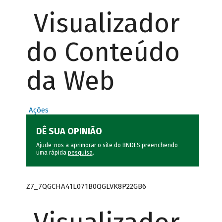
Visualizador
do Conteúdo
da Web
Ações
DÊ SUA OPINIÃO
Ajude-nos a aprimorar o site do BNDES preenchendo
uma rápida
pesquisa
.
Z7_7QGCHA41L071B0QGLVK8P22GB6