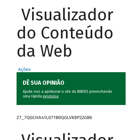
Visualizador
do Conteúdo
da Web
Ações
DÊ SUA OPINIÃO
Ajude-nos a aprimorar o site do BNDES preenchendo
uma rápida
pesquisa
.
Z7_7QGCHA41L071B0QGLVK8P22GB6