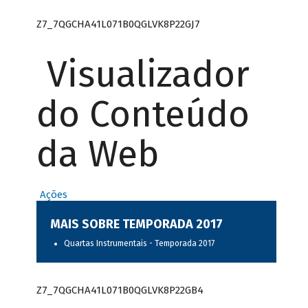
Z7_7QGCHA41L071B0QGLVK8P22GJ7
Visualizador
do Conteúdo
da Web
Ações
MAIS SOBRE TEMPORADA 2017
Quartas Instrumentais - Temporada 2017
Z7_7QGCHA41L071B0QGLVK8P22GB4