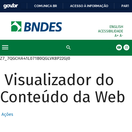
COMUNICA BR
ACESSO À INFORMAÇÃO
PARTI
ENGLISH
ACESSIBILIDADE
A+
A-
Busca
Z7_7QGCHA41L071B0QGLVK8P22GJ0
Visualizador do
Conteúdo da Web
Ações