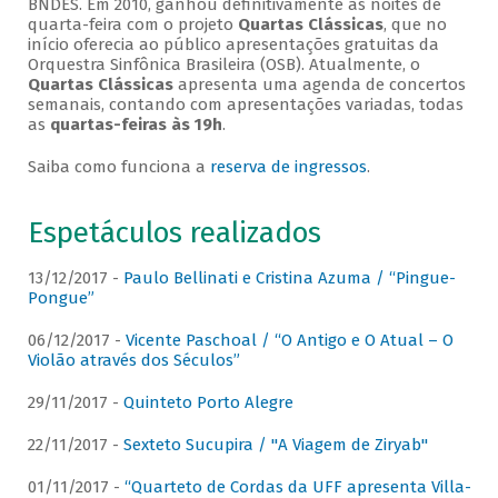
BNDES. Em 2010, ganhou definitivamente as noites de
quarta-feira com o projeto
Quartas Clássicas
, que no
início oferecia ao público apresentações gratuitas da
Orquestra Sinfônica Brasileira (OSB). Atualmente, o
Quartas Clássicas
apresenta uma agenda de concertos
semanais, contando com apresentações variadas, todas
as
quartas-feiras às 19h
.
Saiba como funciona a
reserva de ingressos
.
Espetáculos realizados
13/12/2017 -
Paulo Bellinati e Cristina Azuma / “Pingue-
Pongue”
06/12/2017 -
Vicente Paschoal / “O Antigo e O Atual – O
Violão através dos Séculos”
29/11/2017 -
Quinteto Porto Alegre
22/11/2017 -
Sexteto Sucupira / "A Viagem de Ziryab"
01/11/2017 -
“Quarteto de Cordas da UFF apresenta Villa-