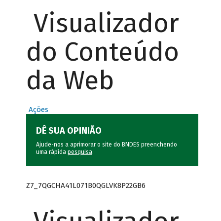
Visualizador
do Conteúdo
da Web
Ações
DÊ SUA OPINIÃO
Ajude-nos a aprimorar o site do BNDES preenchendo
uma rápida
pesquisa
.
Z7_7QGCHA41L071B0QGLVK8P22GB6