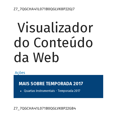
Z7_7QGCHA41L071B0QGLVK8P22GJ7
Visualizador
do Conteúdo
da Web
Ações
MAIS SOBRE TEMPORADA 2017
Quartas Instrumentais - Temporada 2017
Z7_7QGCHA41L071B0QGLVK8P22GB4