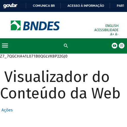
COMUNICA BR
ACESSO À INFORMAÇÃO
PARTI
ENGLISH
ACESSIBILIDADE
A+
A-
Busca
Z7_7QGCHA41L071B0QGLVK8P22GJ0
Visualizador do
Conteúdo da Web
Ações