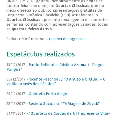
BNDES. Em 2010, ganhou definitivamente as noites de
quarta-feira com o projeto
Quartas Clássicas
, que no
início oferecia ao público apresentações gratuitas da
Orquestra Sinfônica Brasileira (OSB). Atualmente, o
Quartas Clássicas
apresenta uma agenda de concertos
semanais, contando com apresentações variadas, todas
as
quartas-feiras às 19h
.
Saiba como funciona a
reserva de ingressos
.
Espetáculos realizados
13/12/2017 -
Paulo Bellinati e Cristina Azuma / “Pingue-
Pongue”
06/12/2017 -
Vicente Paschoal / “O Antigo e O Atual – O
Violão através dos Séculos”
29/11/2017 -
Quinteto Porto Alegre
22/11/2017 -
Sexteto Sucupira / "A Viagem de Ziryab"
01/11/2017 -
“Quarteto de Cordas da UFF apresenta Villa-