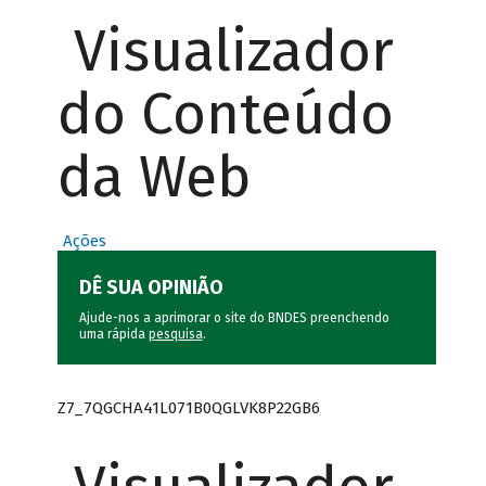
Visualizador
do Conteúdo
da Web
Ações
DÊ SUA OPINIÃO
Ajude-nos a aprimorar o site do BNDES preenchendo
uma rápida
pesquisa
.
Z7_7QGCHA41L071B0QGLVK8P22GB6