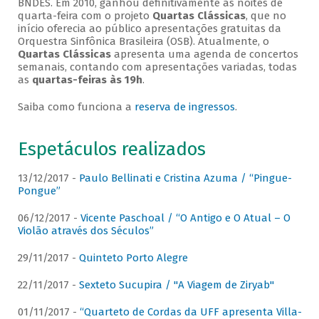
BNDES. Em 2010, ganhou definitivamente as noites de
quarta-feira com o projeto
Quartas Clássicas
, que no
início oferecia ao público apresentações gratuitas da
Orquestra Sinfônica Brasileira (OSB). Atualmente, o
Quartas Clássicas
apresenta uma agenda de concertos
semanais, contando com apresentações variadas, todas
as
quartas-feiras às 19h
.
Saiba como funciona a
reserva de ingressos
.
Espetáculos realizados
13/12/2017 -
Paulo Bellinati e Cristina Azuma / “Pingue-
Pongue”
06/12/2017 -
Vicente Paschoal / “O Antigo e O Atual – O
Violão através dos Séculos”
29/11/2017 -
Quinteto Porto Alegre
22/11/2017 -
Sexteto Sucupira / "A Viagem de Ziryab"
01/11/2017 -
“Quarteto de Cordas da UFF apresenta Villa-