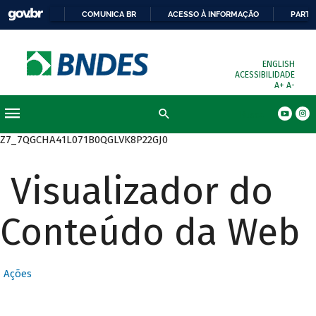
COMUNICA BR
ACESSO À INFORMAÇÃO
PARTI
ENGLISH
ACESSIBILIDADE
A+
A-
Busca
Z7_7QGCHA41L071B0QGLVK8P22GJ0
Visualizador do
Conteúdo da Web
Ações