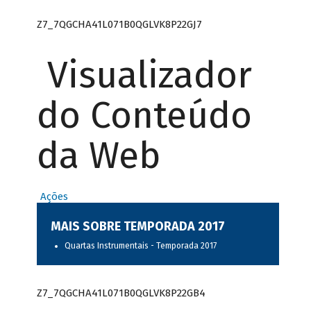
Z7_7QGCHA41L071B0QGLVK8P22GJ7
Visualizador
do Conteúdo
da Web
Ações
MAIS SOBRE TEMPORADA 2017
Quartas Instrumentais - Temporada 2017
Z7_7QGCHA41L071B0QGLVK8P22GB4