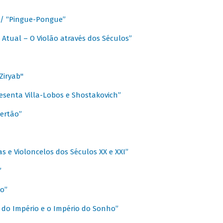
a / “Pingue-Pongue”
 Atual – O Violão através dos Séculos”
Ziryab"
esenta Villa-Lobos e Shostakovich”
ertão”
s e Violoncelos dos Séculos XX e XXI”
”
o”
 do Império e o Império do Sonho”