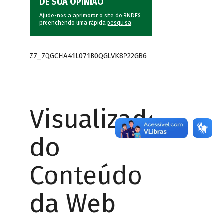
DÊ SUA OPINIÃO
Ajude-nos a aprimorar o site do BNDES
preenchendo uma rápida
pesquisa
.
Z7_7QGCHA41L071B0QGLVK8P22GB6
Visualizador
do
Conteúdo
da Web