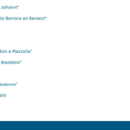
a Johann"
Do Barroco ao Barraco"
obos a Piazzolla”
Brasileiro”
 Moderno”
VIII