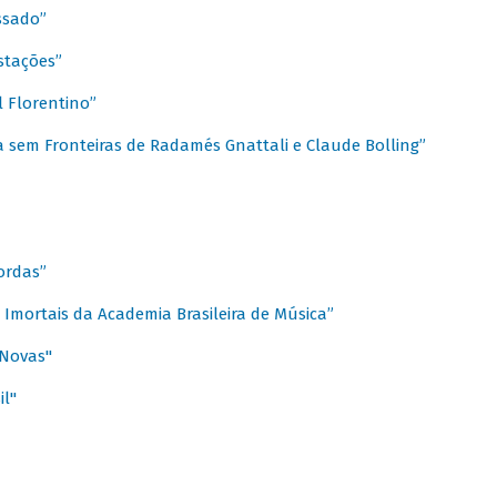
ssado”
stações”
 Florentino”
 sem Fronteiras de Radamés Gnattali e Claude Bolling”
ordas”
Imortais da Academia Brasileira de Música”
 Novas"
il"