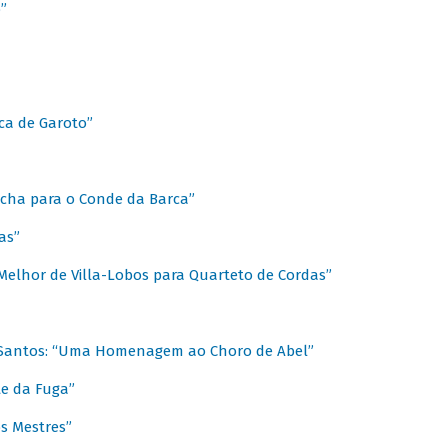
”
ica de Garoto”
Marcha para o Conde da Barca”
as”
Melhor de Villa-Lobos para Quarteto de Cordas”
o Santos: “Uma Homenagem ao Choro de Abel”
te da Fuga”
s Mestres”