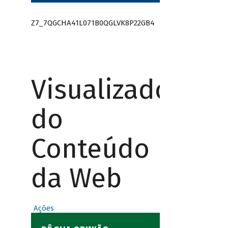
Z7_7QGCHA41L071B0QGLVK8P22GB4
Visualizador
do
Conteúdo
da Web
Ações