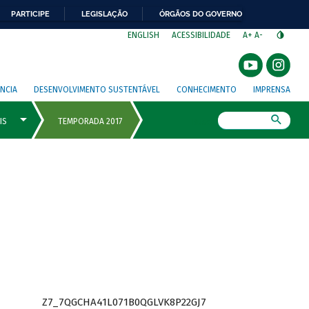
PARTICIPE
LEGISLAÇÃO
ÓRGÃOS DO GOVERNO
⁣
ENGLISH
ACESSIBILIDADE
A+
A-
NCIA
DESENVOLVIMENTO SUSTENTÁVEL
CONHECIMENTO
IMPRENSA
Busca
Z7_7QGCHA41L071B0QGLVK8P22GJ7