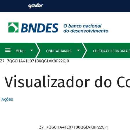
Z7_7QGCHA41L071B0QGLVK8P22GJ0
Visualizador do 
Ações
Z7_7QGCHA41L071B0QGLVK8P22GJ1