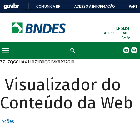
COMUNICA BR
ACESSO À INFORMAÇÃO
PARTI
ENGLISH
ACESSIBILIDADE
A+
A-
Busca
Z7_7QGCHA41L071B0QGLVK8P22GJ0
Visualizador do
Conteúdo da Web
Ações