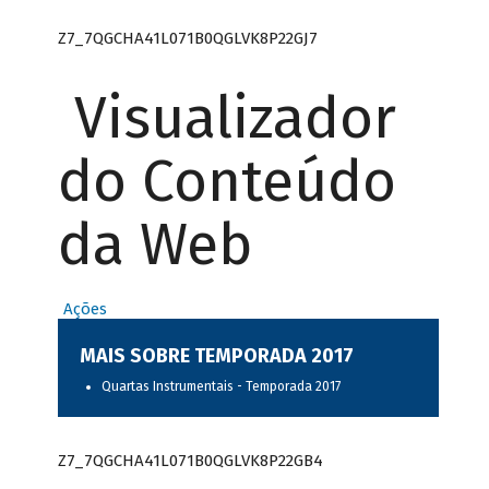
Z7_7QGCHA41L071B0QGLVK8P22GJ7
Visualizador
do Conteúdo
da Web
Ações
MAIS SOBRE TEMPORADA 2017
Quartas Instrumentais - Temporada 2017
Z7_7QGCHA41L071B0QGLVK8P22GB4