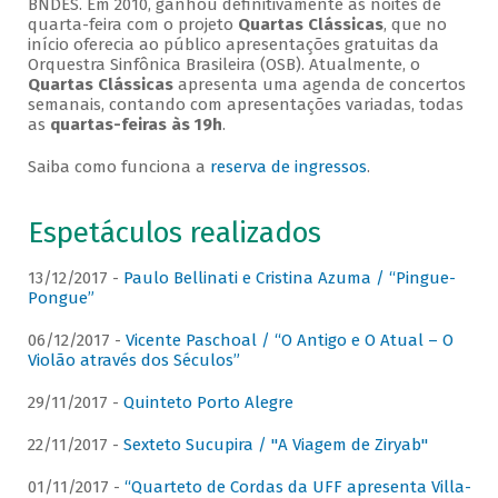
BNDES. Em 2010, ganhou definitivamente as noites de
quarta-feira com o projeto
Quartas Clássicas
, que no
início oferecia ao público apresentações gratuitas da
Orquestra Sinfônica Brasileira (OSB). Atualmente, o
Quartas Clássicas
apresenta uma agenda de concertos
semanais, contando com apresentações variadas, todas
as
quartas-feiras às 19h
.
Saiba como funciona a
reserva de ingressos
.
Espetáculos realizados
13/12/2017 -
Paulo Bellinati e Cristina Azuma / “Pingue-
Pongue”
06/12/2017 -
Vicente Paschoal / “O Antigo e O Atual – O
Violão através dos Séculos”
29/11/2017 -
Quinteto Porto Alegre
22/11/2017 -
Sexteto Sucupira / "A Viagem de Ziryab"
01/11/2017 -
“Quarteto de Cordas da UFF apresenta Villa-