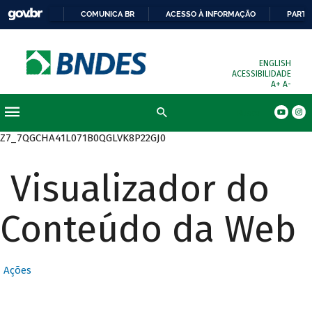
COMUNICA BR
ACESSO À INFORMAÇÃO
PARTI
ENGLISH
ACESSIBILIDADE
A+
A-
Busca
Z7_7QGCHA41L071B0QGLVK8P22GJ0
Visualizador do
Conteúdo da Web
Ações