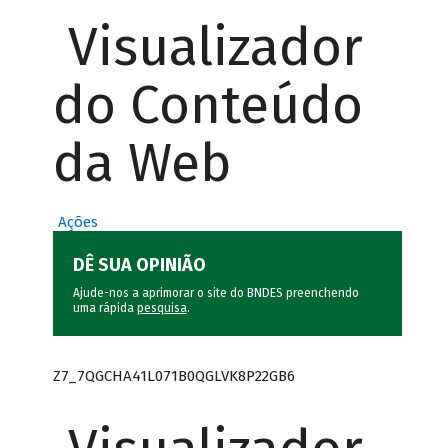
Visualizador
do Conteúdo
da Web
Ações
DÊ SUA OPINIÃO
Ajude-nos a aprimorar o site do BNDES preenchendo
uma rápida
pesquisa
.
Z7_7QGCHA41L071B0QGLVK8P22GB6