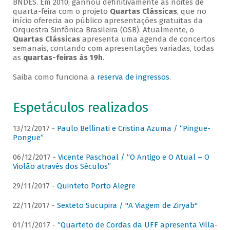
BNDES. Em 2010, ganhou definitivamente as noites de
quarta-feira com o projeto
Quartas Clássicas
, que no
início oferecia ao público apresentações gratuitas da
Orquestra Sinfônica Brasileira (OSB). Atualmente, o
Quartas Clássicas
apresenta uma agenda de concertos
semanais, contando com apresentações variadas, todas
as
quartas-feiras às 19h
.
Saiba como funciona a
reserva de ingressos
.
Espetáculos realizados
13/12/2017 -
Paulo Bellinati e Cristina Azuma / “Pingue-
Pongue”
06/12/2017 -
Vicente Paschoal / “O Antigo e O Atual – O
Violão através dos Séculos”
29/11/2017 -
Quinteto Porto Alegre
22/11/2017 -
Sexteto Sucupira / "A Viagem de Ziryab"
01/11/2017 -
“Quarteto de Cordas da UFF apresenta Villa-