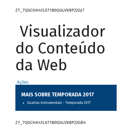
Z7_7QGCHA41L071B0QGLVK8P22GJ7
Visualizador
do Conteúdo
da Web
Ações
MAIS SOBRE TEMPORADA 2017
Quartas Instrumentais - Temporada 2017
Z7_7QGCHA41L071B0QGLVK8P22GB4