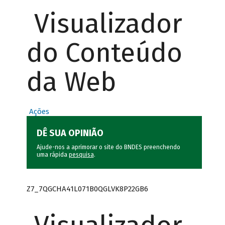
Visualizador
do Conteúdo
da Web
Ações
DÊ SUA OPINIÃO
Ajude-nos a aprimorar o site do BNDES preenchendo
uma rápida
pesquisa
.
Z7_7QGCHA41L071B0QGLVK8P22GB6