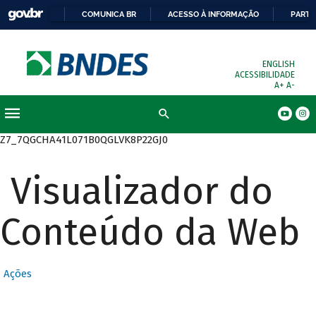
COMUNICA BR
ACESSO À INFORMAÇÃO
PARTI
ENGLISH
ACESSIBILIDADE
A+
A-
Busca
Z7_7QGCHA41L071B0QGLVK8P22GJ0
Visualizador do
Conteúdo da Web
Ações