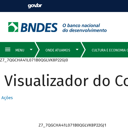
Z7_7QGCHA41L071B0QGLVK8P22GJ0
Visualizador do 
Ações
Z7_7QGCHA41L071B0QGLVK8P22GJ1