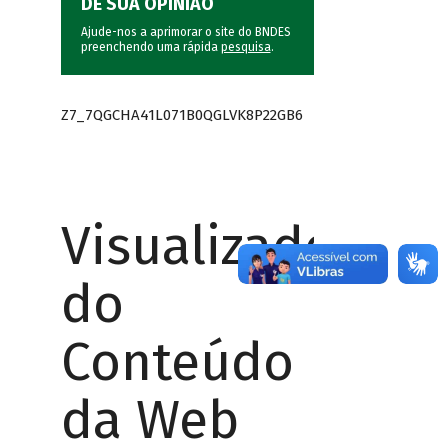
DÊ SUA OPINIÃO
Ajude-nos a aprimorar o site do BNDES
preenchendo uma rápida
pesquisa
.
Z7_7QGCHA41L071B0QGLVK8P22GB6
Visualizador
do
Conteúdo
da Web