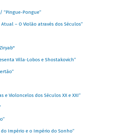
a / “Pingue-Pongue”
 Atual – O Violão através dos Séculos”
Ziryab"
esenta Villa-Lobos e Shostakovich”
ertão”
s e Violoncelos dos Séculos XX e XXI”
”
o”
 do Império e o Império do Sonho”