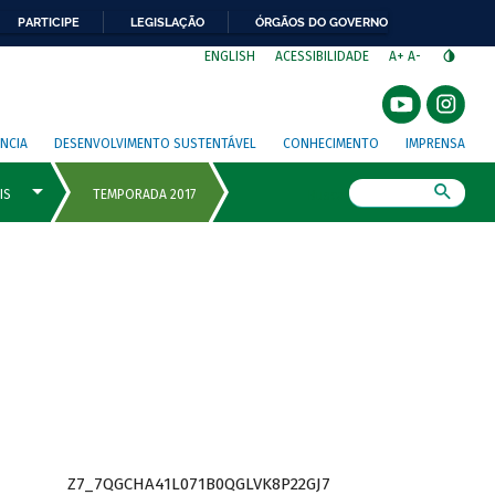
PARTICIPE
LEGISLAÇÃO
ÓRGÃOS DO GOVERNO
⁣
ENGLISH
ACESSIBILIDADE
A+
A-
NCIA
DESENVOLVIMENTO SUSTENTÁVEL
CONHECIMENTO
IMPRENSA
Busca
Z7_7QGCHA41L071B0QGLVK8P22GJ7