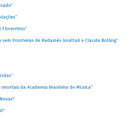
ssado”
stações”
 Florentino”
 sem Fronteiras de Radamés Gnattali e Claude Bolling”
ordas”
Imortais da Academia Brasileira de Música”
 Novas"
il"