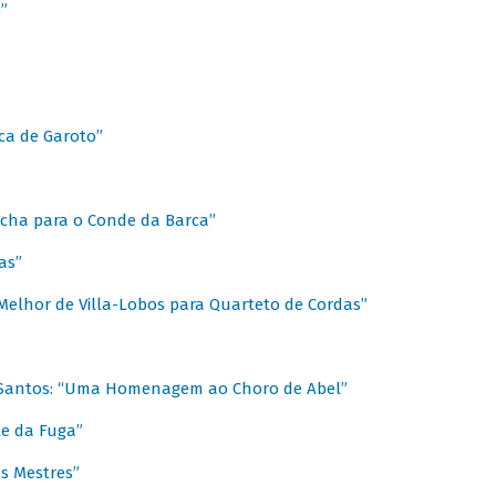
”
ica de Garoto”
Marcha para o Conde da Barca”
as”
Melhor de Villa-Lobos para Quarteto de Cordas”
o Santos: “Uma Homenagem ao Choro de Abel”
te da Fuga”
s Mestres”