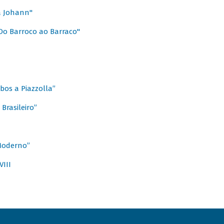
a Johann"
Do Barroco ao Barraco"
obos a Piazzolla”
Brasileiro”
 Moderno”
VIII