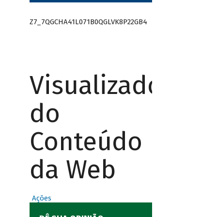
Z7_7QGCHA41L071B0QGLVK8P22GB4
Visualizador
do
Conteúdo
da Web
Ações