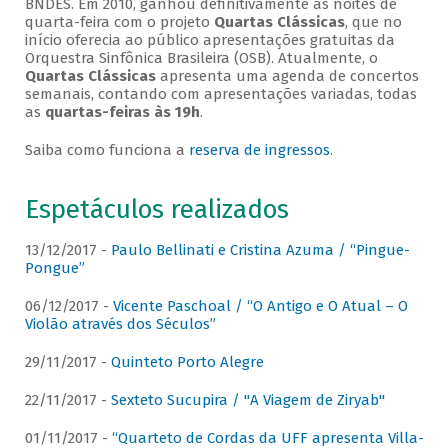
BNDES. Em 2010, ganhou definitivamente as noites de
quarta-feira com o projeto
Quartas Clássicas
, que no
início oferecia ao público apresentações gratuitas da
Orquestra Sinfônica Brasileira (OSB). Atualmente, o
Quartas Clássicas
apresenta uma agenda de concertos
semanais, contando com apresentações variadas, todas
as
quartas-feiras às 19h
.
Saiba como funciona a
reserva de ingressos
.
Espetáculos realizados
13/12/2017 -
Paulo Bellinati e Cristina Azuma / “Pingue-
Pongue”
06/12/2017 -
Vicente Paschoal / “O Antigo e O Atual – O
Violão através dos Séculos”
29/11/2017 -
Quinteto Porto Alegre
22/11/2017 -
Sexteto Sucupira / "A Viagem de Ziryab"
01/11/2017 -
“Quarteto de Cordas da UFF apresenta Villa-