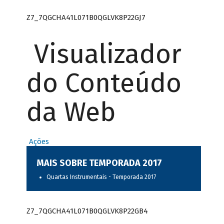
Z7_7QGCHA41L071B0QGLVK8P22GJ7
Visualizador
do Conteúdo
da Web
Ações
MAIS SOBRE TEMPORADA 2017
Quartas Instrumentais - Temporada 2017
Z7_7QGCHA41L071B0QGLVK8P22GB4