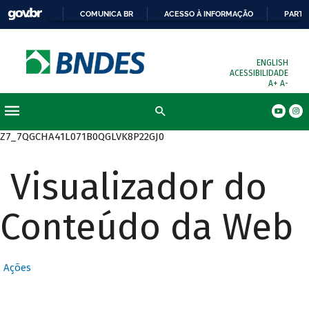
COMUNICA BR
ACESSO À INFORMAÇÃO
PARTI
ENGLISH
ACESSIBILIDADE
A+
A-
Busca
Z7_7QGCHA41L071B0QGLVK8P22GJ0
Visualizador do
Conteúdo da Web
Ações