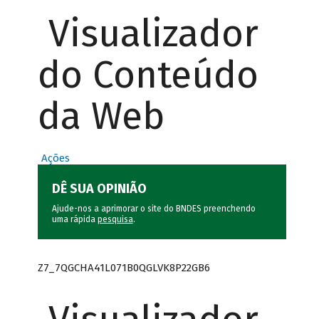
Visualizador
do Conteúdo
da Web
Ações
DÊ SUA OPINIÃO
Ajude-nos a aprimorar o site do BNDES preenchendo
uma rápida
pesquisa
.
Z7_7QGCHA41L071B0QGLVK8P22GB6