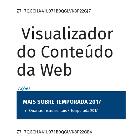
Z7_7QGCHA41L071B0QGLVK8P22GJ7
Visualizador
do Conteúdo
da Web
Ações
MAIS SOBRE TEMPORADA 2017
Quartas Instrumentais - Temporada 2017
Z7_7QGCHA41L071B0QGLVK8P22GB4