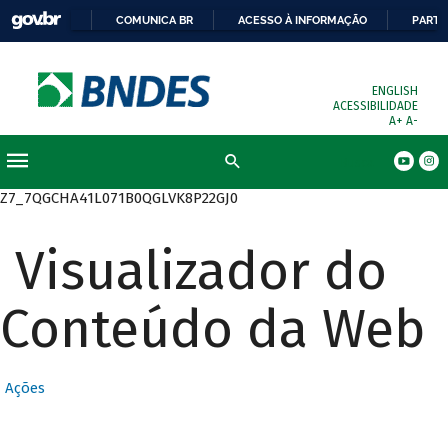
COMUNICA BR
ACESSO À INFORMAÇÃO
PARTI
ENGLISH
ACESSIBILIDADE
A+
A-
Busca
Z7_7QGCHA41L071B0QGLVK8P22GJ0
Visualizador do
Conteúdo da Web
Ações