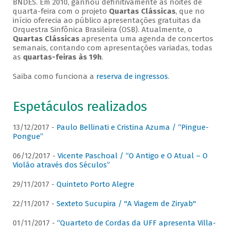
BNDES. Em 2010, ganhou definitivamente as noites de
quarta-feira com o projeto
Quartas Clássicas
, que no
início oferecia ao público apresentações gratuitas da
Orquestra Sinfônica Brasileira (OSB). Atualmente, o
Quartas Clássicas
apresenta uma agenda de concertos
semanais, contando com apresentações variadas, todas
as
quartas-feiras às 19h
.
Saiba como funciona a
reserva de ingressos
.
Espetáculos realizados
13/12/2017 -
Paulo Bellinati e Cristina Azuma / “Pingue-
Pongue”
06/12/2017 -
Vicente Paschoal / “O Antigo e O Atual – O
Violão através dos Séculos”
29/11/2017 -
Quinteto Porto Alegre
22/11/2017 -
Sexteto Sucupira / "A Viagem de Ziryab"
01/11/2017 -
“Quarteto de Cordas da UFF apresenta Villa-