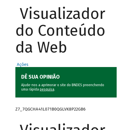
Visualizador
do Conteúdo
da Web
Ações
DÊ SUA OPINIÃO
Ajude-nos a aprimorar o site do BNDES preenchendo
uma rápida
pesquisa
.
Z7_7QGCHA41L071B0QGLVK8P22GB6