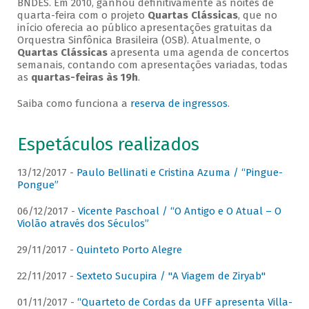
BNDES. Em 2010, ganhou definitivamente as noites de
quarta-feira com o projeto
Quartas Clássicas
, que no
início oferecia ao público apresentações gratuitas da
Orquestra Sinfônica Brasileira (OSB). Atualmente, o
Quartas Clássicas
apresenta uma agenda de concertos
semanais, contando com apresentações variadas, todas
as
quartas-feiras às 19h
.
Saiba como funciona a
reserva de ingressos
.
Espetáculos realizados
13/12/2017 -
Paulo Bellinati e Cristina Azuma / “Pingue-
Pongue”
06/12/2017 -
Vicente Paschoal / “O Antigo e O Atual – O
Violão através dos Séculos”
29/11/2017 -
Quinteto Porto Alegre
22/11/2017 -
Sexteto Sucupira / "A Viagem de Ziryab"
01/11/2017 -
“Quarteto de Cordas da UFF apresenta Villa-