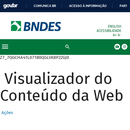
COMUNICA BR
ACESSO À INFORMAÇÃO
PARTI
ENGLISH
ACESSIBILIDADE
A+
A-
Busca
Z7_7QGCHA41L071B0QGLVK8P22GJ0
Visualizador do
Conteúdo da Web
Ações