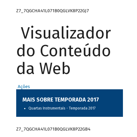
Z7_7QGCHA41L071B0QGLVK8P22GJ7
Visualizador
do Conteúdo
da Web
Ações
MAIS SOBRE TEMPORADA 2017
Quartas Instrumentais - Temporada 2017
Z7_7QGCHA41L071B0QGLVK8P22GB4