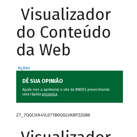
Visualizador
do Conteúdo
da Web
Ações
DÊ SUA OPINIÃO
Ajude-nos a aprimorar o site do BNDES preenchendo
uma rápida
pesquisa
.
Z7_7QGCHA41L071B0QGLVK8P22GB6