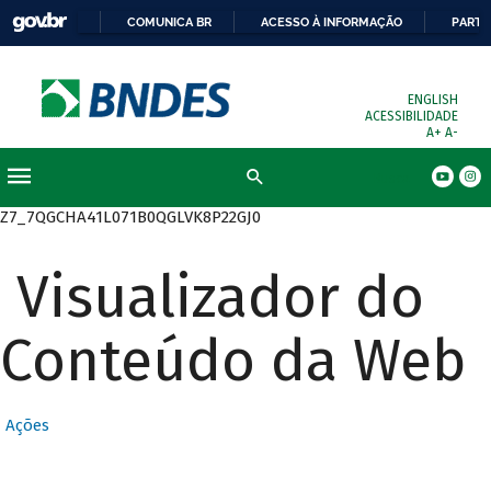
COMUNICA BR
ACESSO À INFORMAÇÃO
PARTI
ENGLISH
ACESSIBILIDADE
A+
A-
Busca
Z7_7QGCHA41L071B0QGLVK8P22GJ0
Visualizador do
Conteúdo da Web
Ações