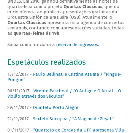
BNDES. Em 2010, ganhou definitivamente as noites de
quarta-feira com o projeto
Quartas Clássicas
, que no
início oferecia ao público apresentações gratuitas da
Orquestra Sinfônica Brasileira (OSB). Atualmente, o
Quartas Clássicas
apresenta uma agenda de concertos
semanais, contando com apresentações variadas, todas
as
quartas-feiras às 19h
.
Saiba como funciona a
reserva de ingressos
.
Espetáculos realizados
13/12/2017 -
Paulo Bellinati e Cristina Azuma / “Pingue-
Pongue”
06/12/2017 -
Vicente Paschoal / “O Antigo e O Atual – O
Violão através dos Séculos”
29/11/2017 -
Quinteto Porto Alegre
22/11/2017 -
Sexteto Sucupira / "A Viagem de Ziryab"
01/11/2017 -
“Quarteto de Cordas da UFF apresenta Villa-