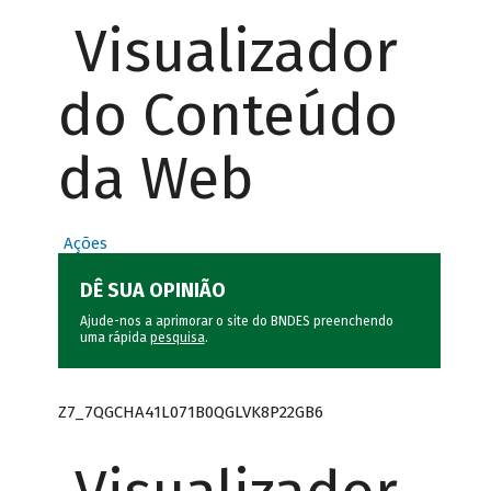
Visualizador
do Conteúdo
da Web
Ações
DÊ SUA OPINIÃO
Ajude-nos a aprimorar o site do BNDES preenchendo
uma rápida
pesquisa
.
Z7_7QGCHA41L071B0QGLVK8P22GB6