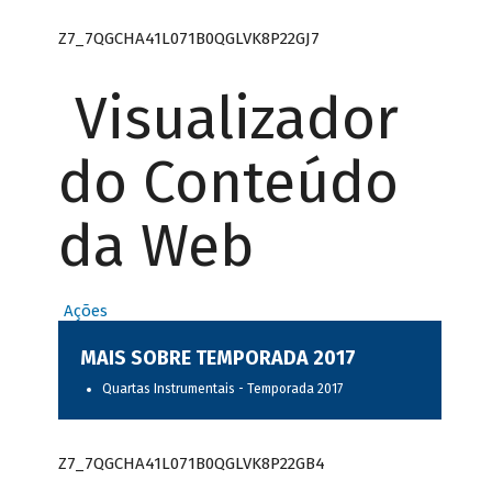
Z7_7QGCHA41L071B0QGLVK8P22GJ7
Visualizador
do Conteúdo
da Web
Ações
MAIS SOBRE TEMPORADA 2017
Quartas Instrumentais - Temporada 2017
Z7_7QGCHA41L071B0QGLVK8P22GB4